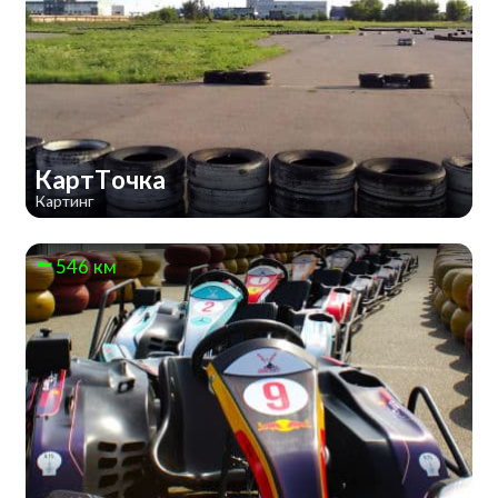
КартТочка
Картинг
546 км