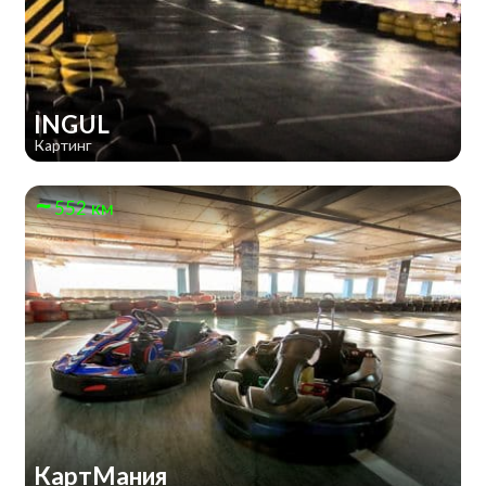
INGUL
Картинг
552 км
КартМания