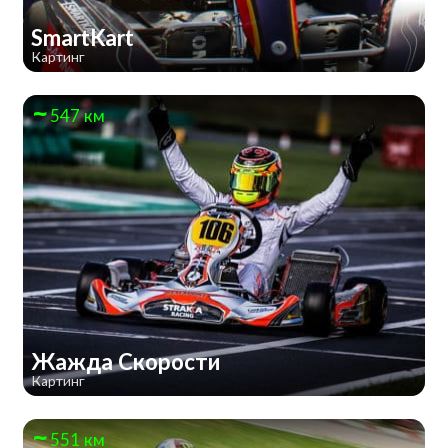
SmartKart
Картинг
547 км
Жажда Скорости
Картинг
551 км