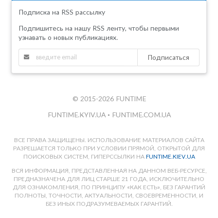
Подписка на RSS рассылку
Подпишитесь на нашу RSS ленту, чтобы первыми
узнавать о новых публикациях.
Подписаться
© 2015-2026 FUNTIME
FUNTIME.KYIV.UA
•
FUNTIME.COM.UA
ВСЕ ПРАВА ЗАЩИЩЕНЫ. ИСПОЛЬЗОВАНИЕ МАТЕРИАЛОВ САЙТА
РАЗРЕШАЕТСЯ ТОЛЬКО ПРИ УСЛОВИИ ПРЯМОЙ, ОТКРЫТОЙ ДЛЯ
ПОИСКОВЫХ СИСТЕМ, ГИПЕРССЫЛКИ НА
FUNTIME.KIEV.UA
ВСЯ ИНФОРМАЦИЯ, ПРЕДСТАВЛЕННАЯ НА ДАННОМ ВЕБ-РЕСУРСЕ,
ПРЕДНАЗНАЧЕНА ДЛЯ ЛИЦ СТАРШЕ 21 ГОДА, ИСКЛЮЧИТЕЛЬНО
ДЛЯ ОЗНАКОМЛЕНИЯ, ПО ПРИНЦИПУ «КАК ЕСТЬ», БЕЗ ГАРАНТИЙ
ПОЛНОТЫ, ТОЧНОСТИ, АКТУАЛЬНОСТИ, СВОЕВРЕМЕННОСТИ, И
БЕЗ ИНЫХ ПОДРАЗУМЕВАЕМЫХ ГАРАНТИЙ.