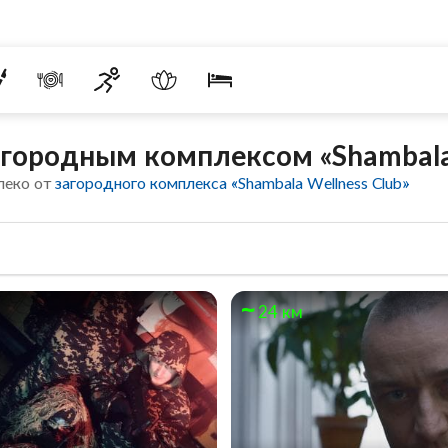
агородным комплексом «Shambala 
леко от
загородного комплекса «Shambala Wellness Club»
24 км