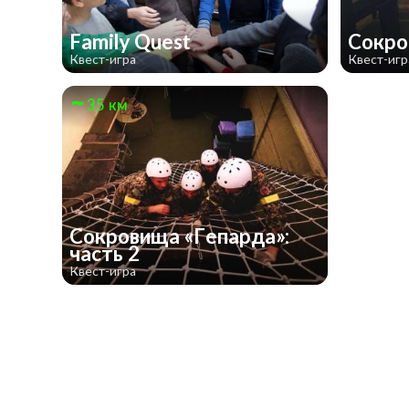
Family Quest
Сокро
Квест-игра
Квест-игр
35 км
Сокровища «Гепарда»:
часть 2
Квест-игра