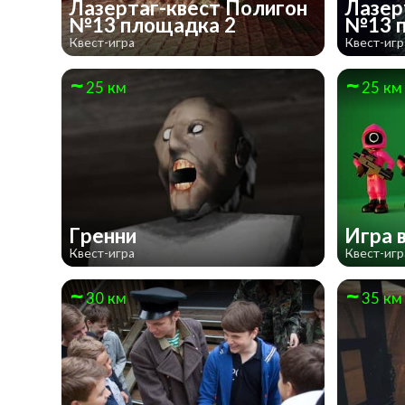
Лазертаг-квест Полигон
Лазер
№13 площадка 2
№13 
Квест-игра
Квест-игр
25 км
25 км
Гренни
Игра 
Квест-игра
Квест-игр
30 км
35 км