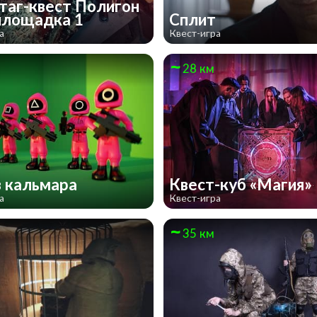
таг-квест Полигон
площадка 1
Сплит
а
Квест-игра
28 км
в кальмара
Квест-куб «Магия»
а
Квест-игра
35 км