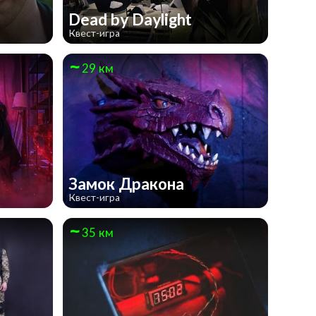
Dead by Daylight
Квест-игра
29 км
Замок Дракона
Квест-игра
35 км