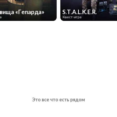
вища «Гепарда»
S.T.A.L.K.E.R.
а
Квест-игра
Это все что есть рядом