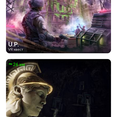
U.P.
VR квест
26 км