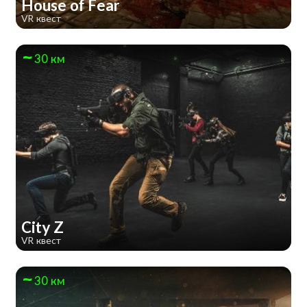
House of Fear
VR квест
30 км
City Z
VR квест
30 км