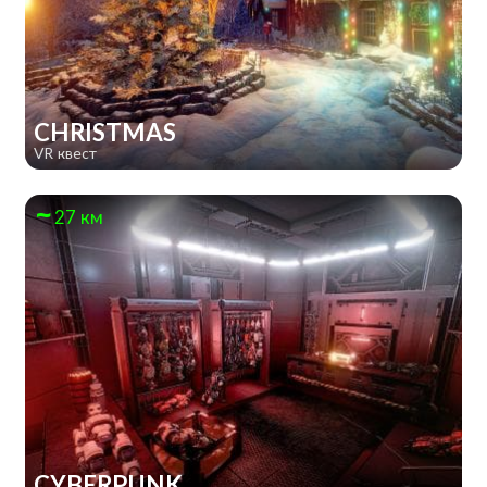
CHRISTMAS
VR квест
27 км
CYBERPUNK