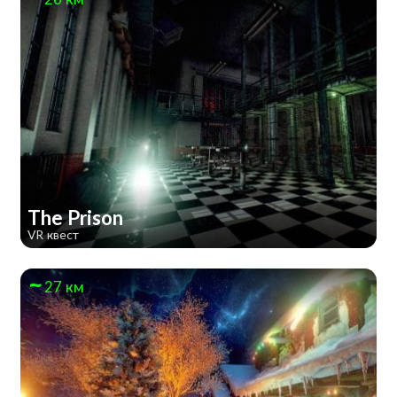
The Prison
VR квест
27 км