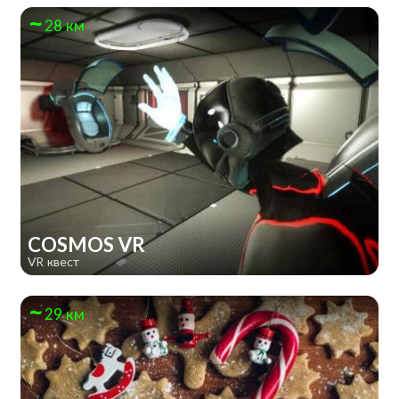
28 км
COSMOS VR
VR квест
29 км