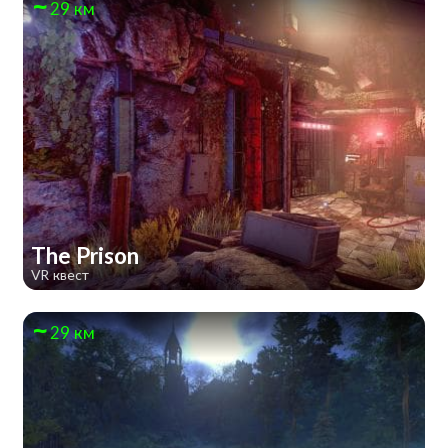
29 км
The Prison
VR квест
29 км