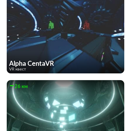
Alpha CentaVR
VR квест
26 км