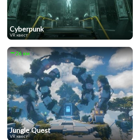
Cyberpunk
VR квест
26 км
Jungle Quest
VR квест