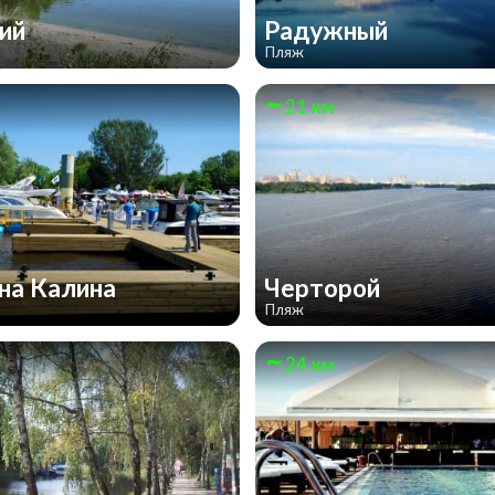
ний
Радужный
Пляж
21 км
на Калина
Черторой
Пляж
24 км