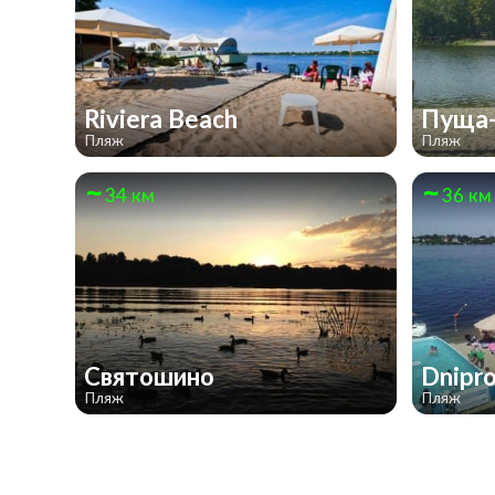
Riviera Beach
Пуща
Пляж
Пляж
34 км
36 км
Святошино
Dnipro
Пляж
Пляж