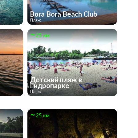
Bora Bora Beach Club
Пляж
25 км
Детский пляж в
Гидропарке
Пляж
25 км