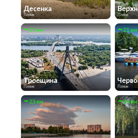
Десенка
Верх
Пляж
Пляж
21 км
21 км
Троещина
Черво
Пляж
Пляж
23 км
24 км