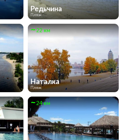
Редьчина
Пляж
22 км
Наталка
Пляж
24 км