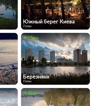
Южный берег Киева
Пляж
27 км
Березняки
Пляж
33 км