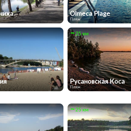
чиха
Olmeca Plage
Пляж
25 км
ция
Русановская Коса
Пляж
25 км