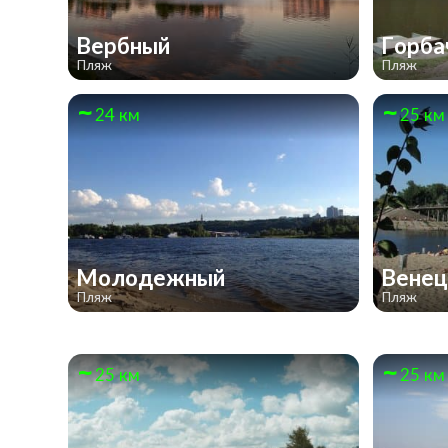
Вербный
Горба
Пляж
Пляж
24 км
25 км
Молодежный
Вене
Пляж
Пляж
25 км
25 км