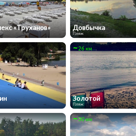
екс «Труханов»
Довбычка
Пляж
26 км
бин
Золотой
Пляж
30 км