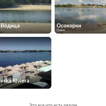
-Водица
Осокорки
Пляж
vska Riviera
Это все что есть рядом