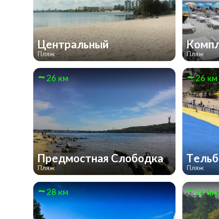
Центральный
Компл
Пляж
Пляж
26 км
26 км
Предмостная Слободка
Тель
Пляж
Пляж
28 км
29 км