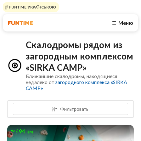
FUNTIME УКРАЇНСЬКОЮ
Меню
☰
Скалодромы рядом из
загородным комплексом
«SIRKA CAMP»
Ближайшие скалодромы, находящиеся
недалеко от
загородного комплекса «SIRKA
CAMP»
Фильтровать
494 км