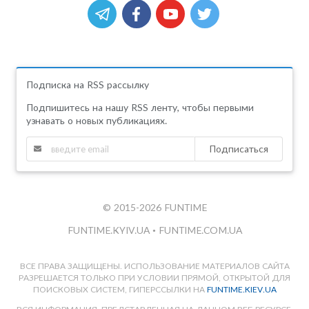
Подписка на RSS рассылку
Подпишитесь на нашу RSS ленту, чтобы первыми
узнавать о новых публикациях.
Подписаться
© 2015-2026 FUNTIME
FUNTIME.KYIV.UA
•
FUNTIME.COM.UA
ВСЕ ПРАВА ЗАЩИЩЕНЫ. ИСПОЛЬЗОВАНИЕ МАТЕРИАЛОВ САЙТА
РАЗРЕШАЕТСЯ ТОЛЬКО ПРИ УСЛОВИИ ПРЯМОЙ, ОТКРЫТОЙ ДЛЯ
ПОИСКОВЫХ СИСТЕМ, ГИПЕРССЫЛКИ НА
FUNTIME.KIEV.UA