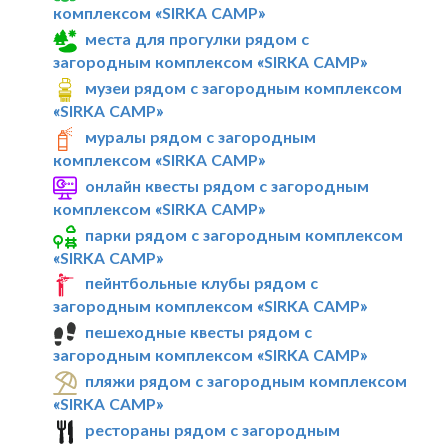
комплексом «SIRKA CAMP»
места для прогулки рядом с
загородным комплексом «SIRKA CAMP»
музеи рядом с загородным комплексом
«SIRKA CAMP»
муралы рядом с загородным
комплексом «SIRKA CAMP»
онлайн квесты рядом с загородным
комплексом «SIRKA CAMP»
парки рядом с загородным комплексом
«SIRKA CAMP»
пейнтбольные клубы рядом с
загородным комплексом «SIRKA CAMP»
пешеходные квесты рядом с
загородным комплексом «SIRKA CAMP»
пляжи рядом с загородным комплексом
«SIRKA CAMP»
рестораны рядом с загородным