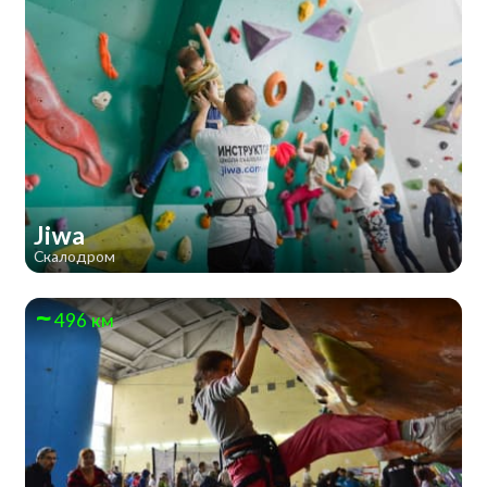
Jiwa
Скалодром
496 км