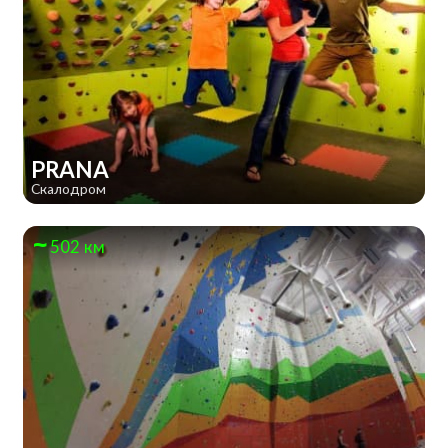
PRANA
Скалодром
502 км