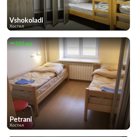
Vshokoladi
Хостел
501 км
Petrani
Хостел