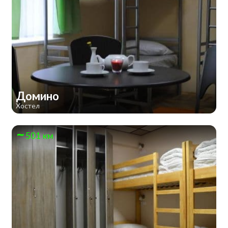
Домино
Хостел
501 км