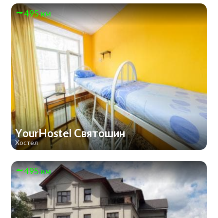
495 км
YourHostel Святошин
Хостел
495 км