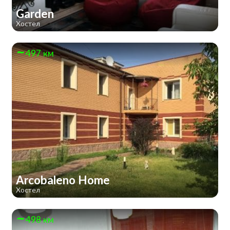
Garden
Хостел
497 км
Arcobaleno Home
Хостел
498 км