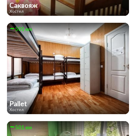
Саквояж
Хостел
501 км
Pallet
Хостел
501 км