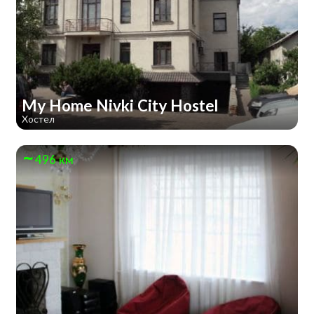
My Home Nivki City Hostel
Хостел
496 км