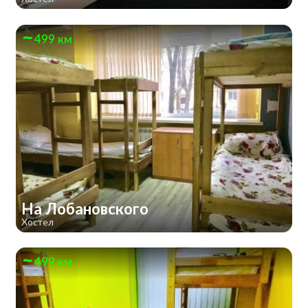
499 км
На Лобановского
Хостел
499 км