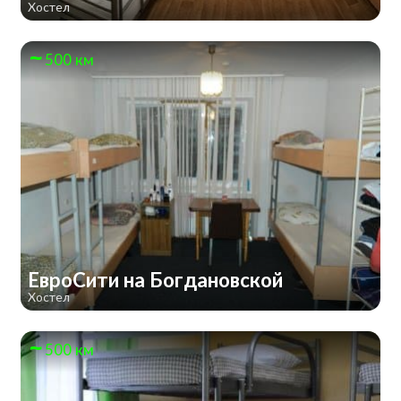
Хостел
500 км
ЕвроСити на Богдановской
Хостел
500 км