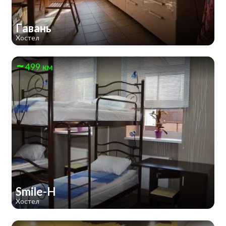
Гавань
Хостел
499 км
Smile-H
Хостел