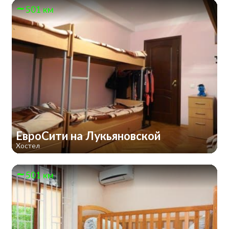
501 км
ЕвроСити на Лукьяновской
Хостел
501 км