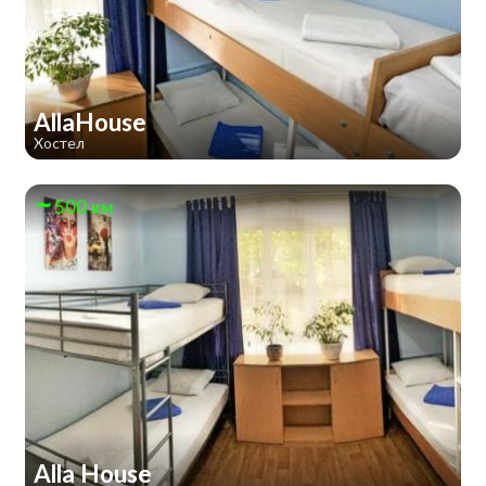
AllaHouse
Хостел
500 км
Alla House