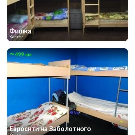
Фишка
Хостел
499 км
Евросити на Заболотного
Хостел