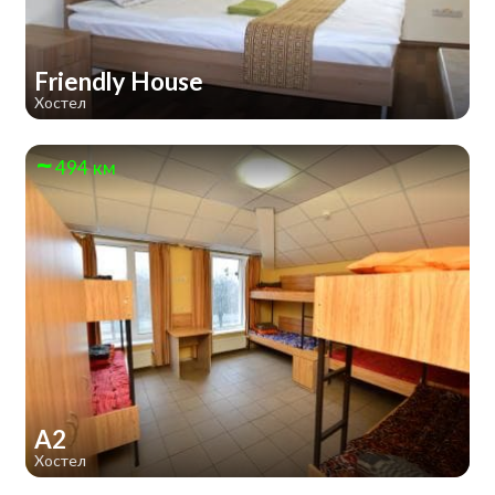
Friendly House
Хостел
494 км
А2
Хостел