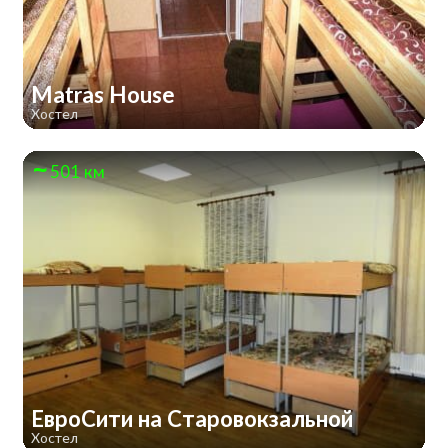
Matras House
Хостел
501 км
ЕвроСити на Старовокзальной
Хостел