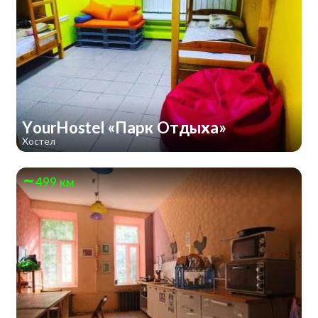
YourHostel «Парк Отдыха»
Хостел
499 км