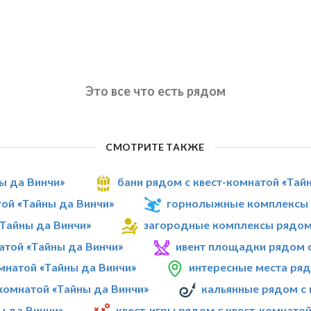
Это все что есть рядом
СМОТРИТЕ ТАКЖЕ
ны да Винчи»
бани рядом с квест-комнатой «Тай
той «Тайны да Винчи»
горнолыжные комплексы р
«Тайны да Винчи»
загородные комплексы рядом 
атой «Тайны да Винчи»
ивент площадки рядом с
мнатой «Тайны да Винчи»
интересные места ряд
комнатой «Тайны да Винчи»
кальянные рядом с 
ы да Винчи»
квест-игры рядом с квест-комнатой