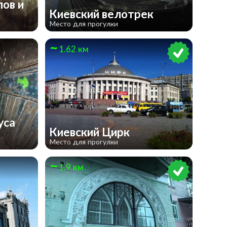
ов и
Киевский велотрек
Место для прогулки
1.62 км
уса
​Киевский Цирк
Место для прогулки
1.9 км