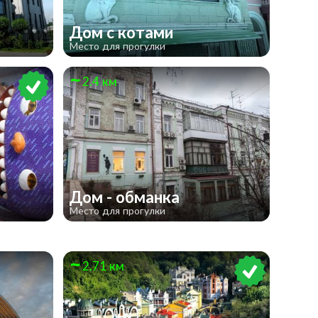
Дом с котами
Место для прогулки
2.4 км
Дом - обманка
Место для прогулки
2.71 км