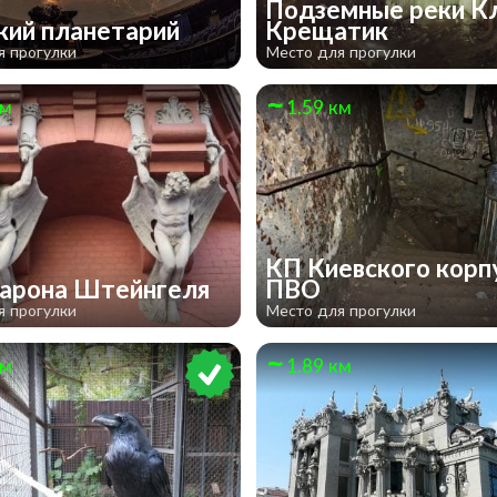
Подземные реки Кл
кий планетарий
Крещатик
я прогулки
Место для прогулки
км
1.59 км
КП Киевского корп
арона Штейнгеля
ПВО
я прогулки
Место для прогулки
км
1.89 км