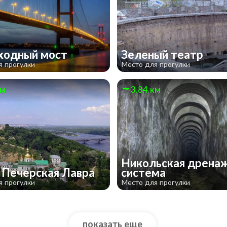
ходный мост
​Зеленый театр
я прогулки
Место для прогулки
км
3.84 км
Никольская дрена
 Печерская Лавра
система
я прогулки
Место для прогулки
показать еще