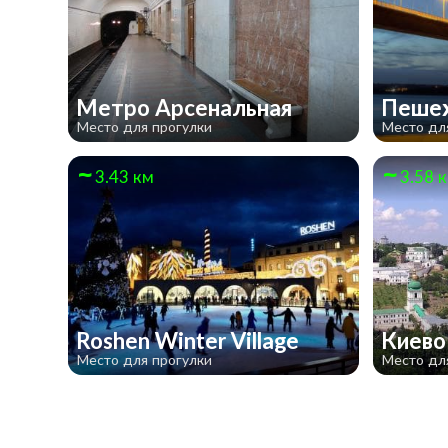
Метро Арсенальная
​Пеше
Место для прогулки
Место дл
3.43 км
3.58 
Roshen Winter Village
Киево
Место для прогулки
Место дл