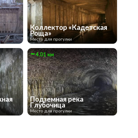
Коллектор «Кадетская
Роща»
Место для прогулки
4.01 км
жная
Подземная река
Глубочица
Место для прогулки