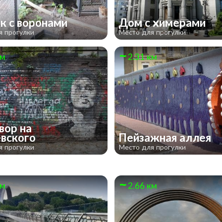
к с воронами
Дом с химерами
я прогулки
Место для прогулки
км
2.31 км
вор на
вского
Пейзажная аллея
я прогулки
Место для прогулки
км
2.66 км