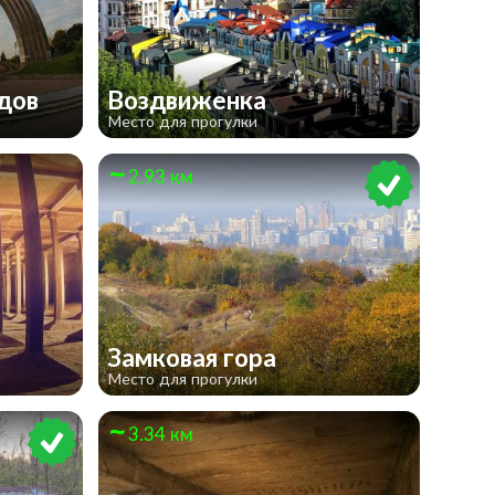
одов
Воздвиженка
Место для прогулки
2.93 км
Замковая гора
Место для прогулки
3.34 км