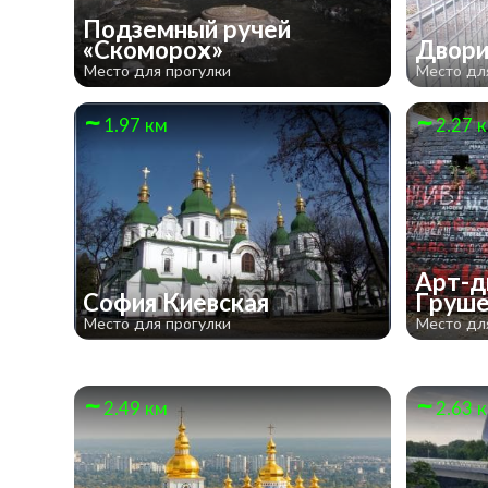
Подземный ручей
«Скоморох»
Двори
Место для прогулки
Место дл
1.97 км
2.27 
Арт-д
София Киевская
Груше
Место для прогулки
Место дл
2.49 км
2.63 