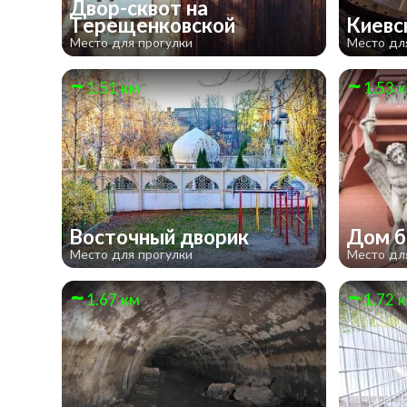
Двор-сквот на
Терещенковской
Киевс
Место для прогулки
Место дл
1.51 км
1.53 
Восточный дворик
Дом б
Место для прогулки
Место дл
1.67 км
1.72 