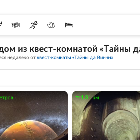
дом из квест-комнатой «Тайны д
еся недалеко от
квест-комнаты «Тайны да Винчи»
етров
1.31 км