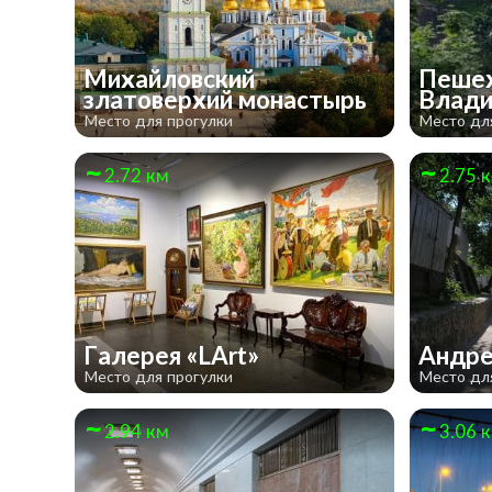
Михайловский
Пешех
златоверхий монастырь
Влади
Место для прогулки
Место дл
2.72 км
2.75 
Галерея «LArt»
Андре
Место для прогулки
Место дл
2.94 км
3.06 