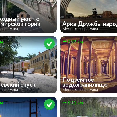
одный мост с
мирской горки
Арка Дружбы нар
я прогулки
Место для прогулки
км
2.92 км
Подземное
евский спуск
водохранилище
я прогулки
Место для прогулки
км
3.11 км