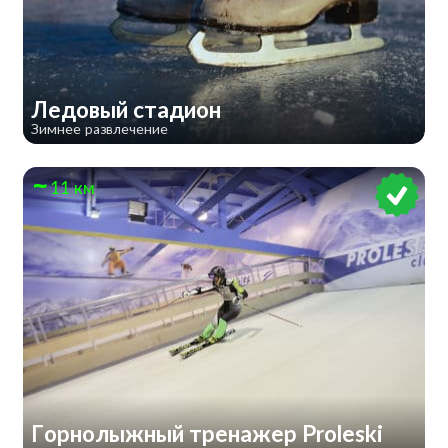
​Ледовый стадион
Зимнее развлечение
11 км
Горнолыжный тренажер Proleski