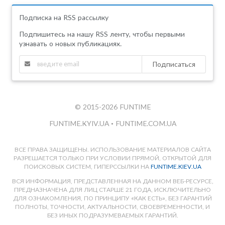
Подписка на RSS рассылку
Подпишитесь на нашу RSS ленту, чтобы первыми
узнавать о новых публикациях.
Подписаться
© 2015-2026 FUNTIME
FUNTIME.KYIV.UA
•
FUNTIME.COM.UA
ВСЕ ПРАВА ЗАЩИЩЕНЫ. ИСПОЛЬЗОВАНИЕ МАТЕРИАЛОВ САЙТА
РАЗРЕШАЕТСЯ ТОЛЬКО ПРИ УСЛОВИИ ПРЯМОЙ, ОТКРЫТОЙ ДЛЯ
ПОИСКОВЫХ СИСТЕМ, ГИПЕРССЫЛКИ НА
FUNTIME.KIEV.UA
ВСЯ ИНФОРМАЦИЯ, ПРЕДСТАВЛЕННАЯ НА ДАННОМ ВЕБ-РЕСУРСЕ,
ПРЕДНАЗНАЧЕНА ДЛЯ ЛИЦ СТАРШЕ 21 ГОДА, ИСКЛЮЧИТЕЛЬНО
ДЛЯ ОЗНАКОМЛЕНИЯ, ПО ПРИНЦИПУ «КАК ЕСТЬ», БЕЗ ГАРАНТИЙ
ПОЛНОТЫ, ТОЧНОСТИ, АКТУАЛЬНОСТИ, СВОЕВРЕМЕННОСТИ, И
БЕЗ ИНЫХ ПОДРАЗУМЕВАЕМЫХ ГАРАНТИЙ.