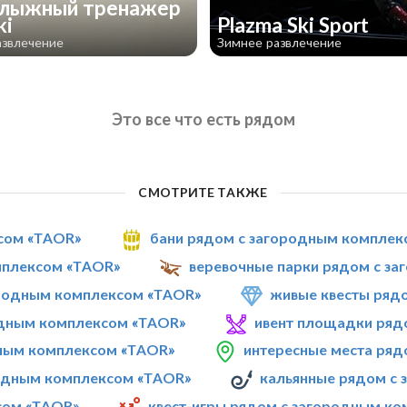
лыжный тренажер
ki
Plazma Ski Sport
азвлечение
Зимнее развлечение
Это все что есть рядом
СМОТРИТЕ ТАКЖЕ
ксом «TAOR»
бани рядом с загородным комплек
мплексом «TAOR»
веревочные парки рядом с з
родным комплексом «TAOR»
живые квесты ряд
одным комплексом «TAOR»
ивент площадки ряд
дным комплексом «TAOR»
интересные места ря
родным комплексом «TAOR»
кальянные рядом с
сом «TAOR»
квест-игры рядом с загородным к