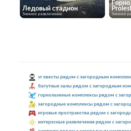
Горно
​Ледовый стадион
Proles
Зимнее развлечение
Зимнее р
vr квесты рядом с загородным компле
батутные залы рядом с загородным ко
горнолыжные комплексы рядом с заго
загородные комплексы рядом с загор
игровые пространства рядом с загоро
интересные развлечения рядом с заго
картинги рядом с загородным комплек