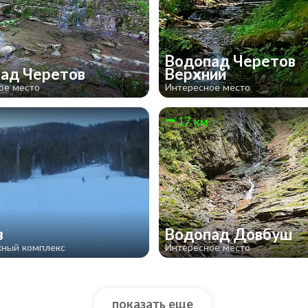
Водопад Черетов
ад Черетов
Верхний
ое место
Интересное место
17 км
в
Водопад Довбуш
ный комплекс
Интересное место
показать еще