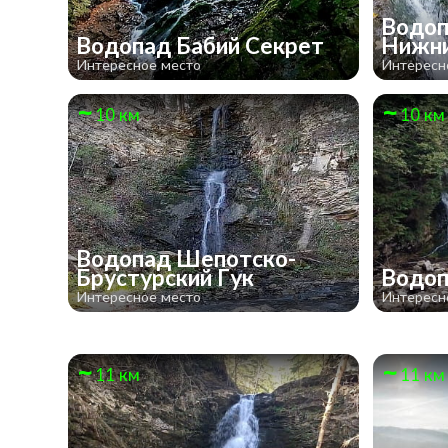
Водоп
Водопад Бабий Секрет
Нижн
Интересное место
Интересн
10 км
10 км
Водопад Шепотско-
Брустурский Гук
Водоп
Интересное место
Интересн
11 км
11 км