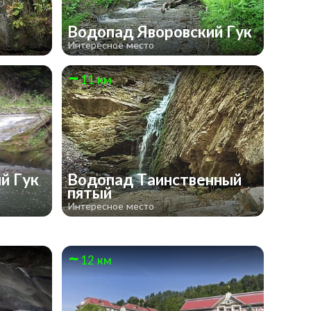
Водопад Яворовский Гук
Интересное место
11 км
й Гук
Водопад Таинственный
пятый
Интересное место
12 км