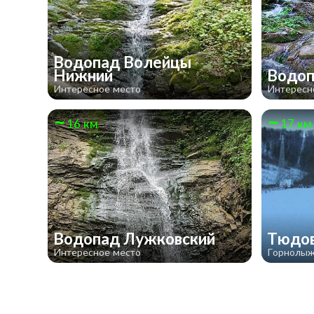
Водопад Волейцы
Нижний
Водоп
Интересное место
Интересн
16 км
17 км
Водопад Лужковский
Тюдо
Интересное место
Горнолыж