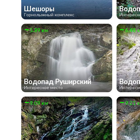
Шешоры
Водоп
Горнолыжный комплекс
Интересн
5.89 км
6.48 
Водопад Руширский
Водоп
Интересное место
Интересн
9.09 км
9.21 