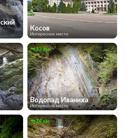
ский
Косов
Интересное место
13 км
Водопад Иваниха
Интересное место
14 км