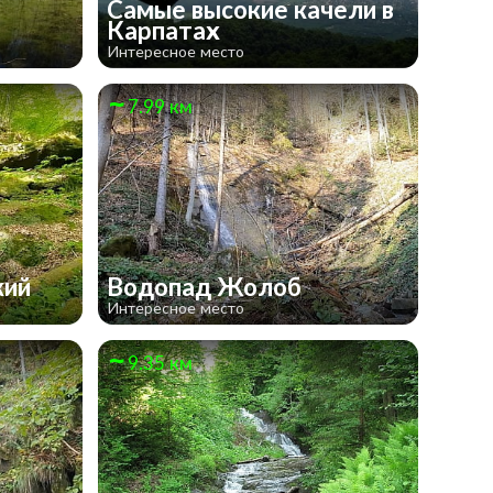
Самые высокие качели в
Карпатах
Интересное место
7.99 км
кий
Водопад Жолоб
Интересное место
9.35 км