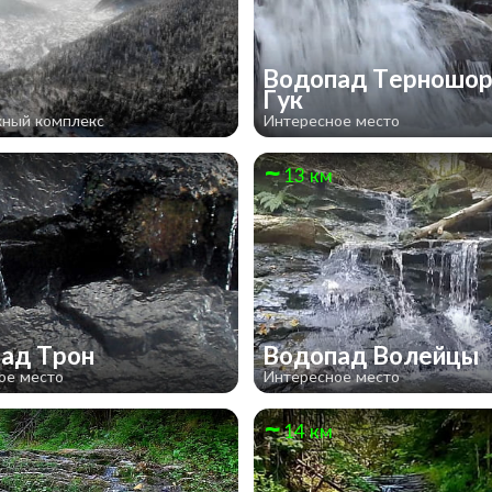
Водопад Терношор
в
Гук
ный комплекс
Интересное место
13 км
ад Трон
Водопад Волейцы
ое место
Интересное место
14 км