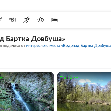
ад Бартка Довбуша»
я недалеко от
интересного места «Водопад Бартка Довбуша
км
3.72 км