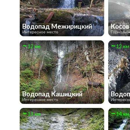
Водопад Межирицкий
Косо
Интересное место
Горнолыж
12 км
12 км
Водопад Кашицкий
Водоп
Интересное место
Интересн
13 км
14 км