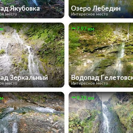
ад Якубовка
Озеро Лебедин
ое место
Интересное место
км
7.97 км
ад Зеркальный
Водопад Гелетовс
ое место
Интересное место
км
9.29 км