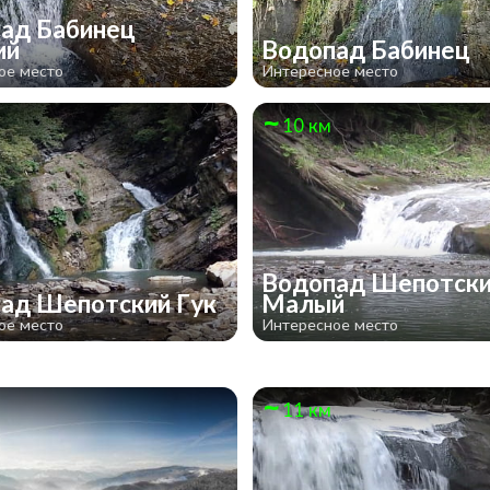
ад Бабинец
ий
Водопад Бабинец
ое место
Интересное место
10 км
Водопад Шепотски
ад Шепотский Гук
Малый
ое место
Интересное место
11 км