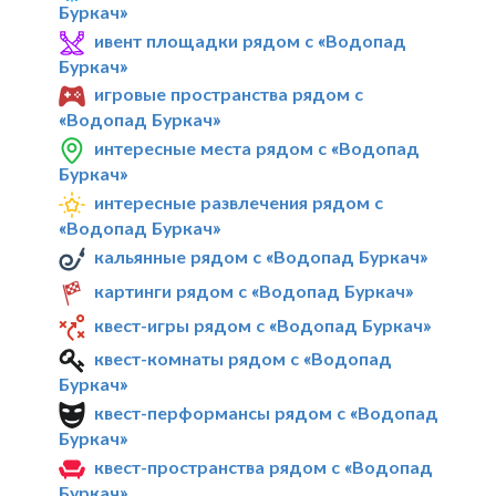
Буркач»
ивент площадки рядом с «Водопад
Буркач»
игровые пространства рядом с
«Водопад Буркач»
интересные места рядом с «Водопад
Буркач»
интересные развлечения рядом с
«Водопад Буркач»
кальянные рядом с «Водопад Буркач»
картинги рядом с «Водопад Буркач»
квест-игры рядом с «Водопад Буркач»
квест-комнаты рядом с «Водопад
Буркач»
квест-перформансы рядом с «Водопад
Буркач»
квест-пространства рядом с «Водопад
Буркач»