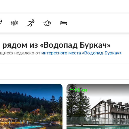
 рядом из «Водопад Буркач»
ящиеся недалеко от
интересного места «Водопад Буркач»
66 км