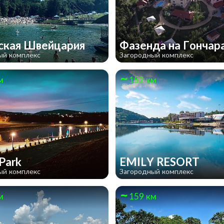
ская Швейцария
Фазенда на Гончар
ый комплекс
Загородный комплекс
м
152 км
 Park
EMILY RESORT
ый комплекс
Загородный комплекс
м
159 км