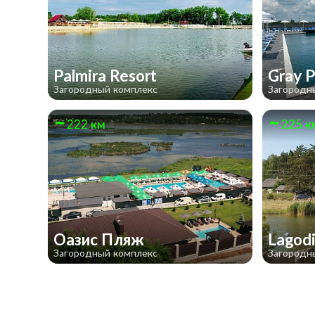
Palmira Resort
Gray P
Загородный комплекс
Загородн
222 км
225 к
Оазис Пляж
Lagod
Загородный комплекс
Загородн