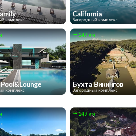
amily
California
ый комплекс
Загородный комплекс
м
147 км
l Pool&Lounge
Бухта Викингов
ый комплекс
Загородный комплекс
м
149 км