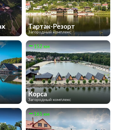
ах
Тартак-Резорт
Загородный комплекс
152 км
Корса
Загородный комплекс
165 км