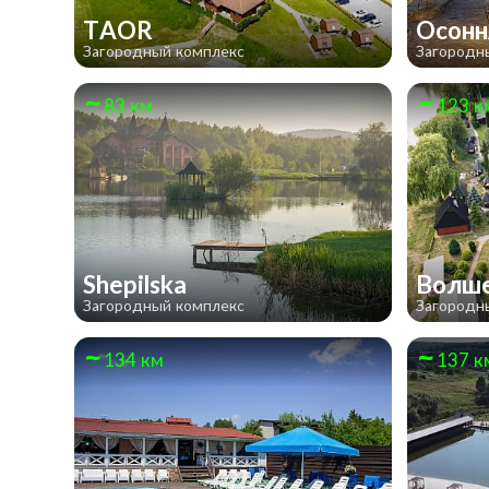
TAOR
Осонн
Загородный комплекс
Загородн
83 км
123 к
Shepilska
Волше
Загородный комплекс
Загородн
134 км
137 к