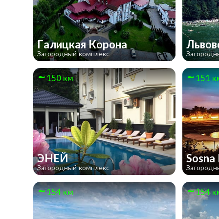
Галицкая Корона
Львов
Загородный комплекс
Загородн
150 км
151 к
ЭНЕЙ
Sosna
Загородный комплекс
Загородн
154 км
154 к