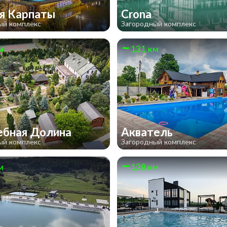
я Карпаты
Crona
ый комплекс
Загородный комплекс
м
131 км
бная Долина
Акватель
ый комплекс
Загородный комплекс
м
138 км