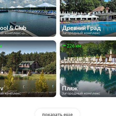
ool & Club
Древний Град
ый комплекс
Загородный комплекс
м
226 км
iv
Пляж
ый комплекс
Загородный комплекс
показать еще