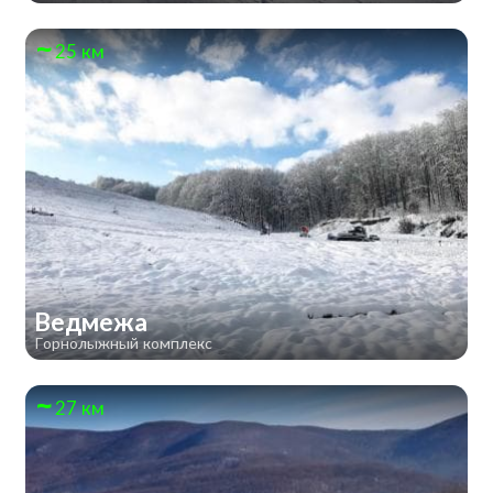
25 км
Ведмежа
Горнолыжный комплекс
27 км