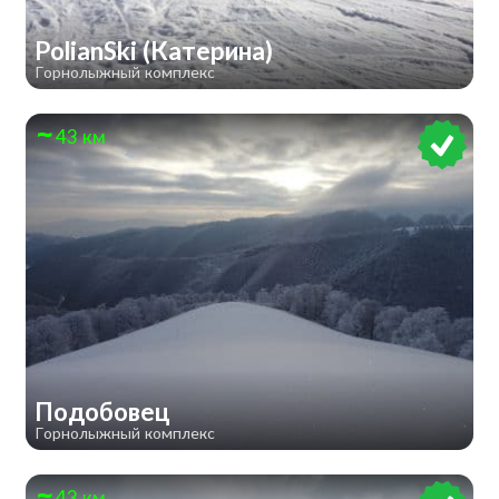
PolianSki (Катерина)
Горнолыжный комплекс
43 км
Подобовец
Горнолыжный комплекс
43 км