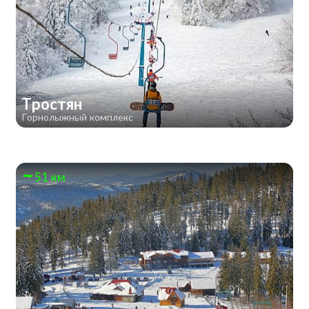
Тростян
Горнолыжный комплекс
51 км