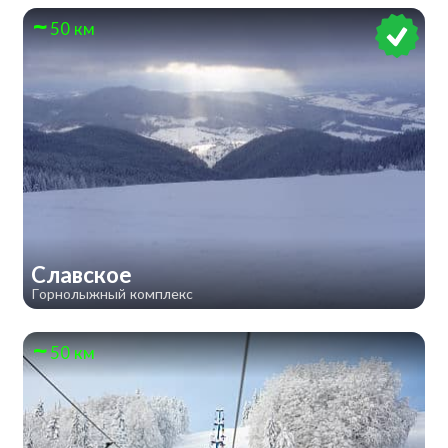
50 км
Славское
Горнолыжный комплекс
50 км