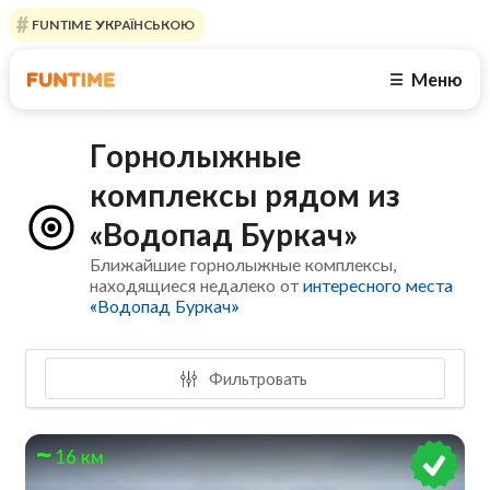
FUNTIME УКРАЇНСЬКОЮ
Меню
☰
Горнолыжные
комплексы рядом из
«Водопад Буркач»
Ближайшие горнолыжные комплексы,
находящиеся недалеко от
интересного места
«Водопад Буркач»
Фильтровать
16 км