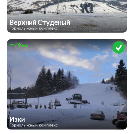
Верхний Студеный
Горнолыжный комплекс
49 км
Изки
Горнолыжный комплекс