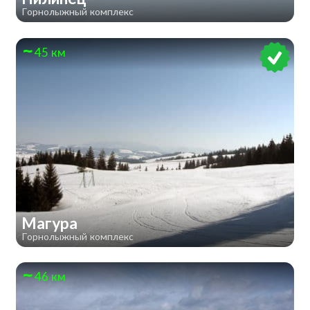
Горнолыжный комплекс
45 км
Магура
Горнолыжный комплекс
46 км