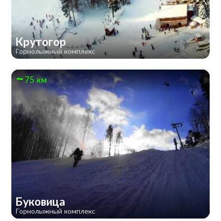
Крутогор
Горнолыжный комплекс
75 км
Буковица
Горнолыжный комплекс