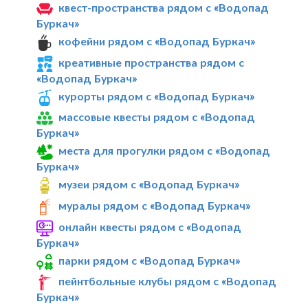
квест-пространства рядом с «Водопад
Буркач»
кофейни рядом с «Водопад Буркач»
креативные пространства рядом с
«Водопад Буркач»
курорты рядом с «Водопад Буркач»
массовые квесты рядом с «Водопад
Буркач»
места для прогулки рядом с «Водопад
Буркач»
музеи рядом с «Водопад Буркач»
муралы рядом с «Водопад Буркач»
онлайн квесты рядом с «Водопад
Буркач»
парки рядом с «Водопад Буркач»
пейнтбольные клубы рядом с «Водопад
Буркач»