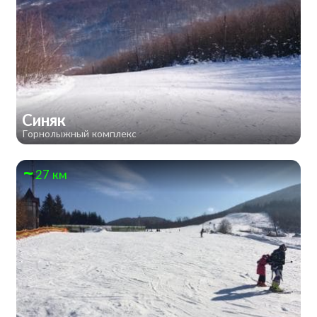
Синяк
Горнолыжный комплекс
27 км