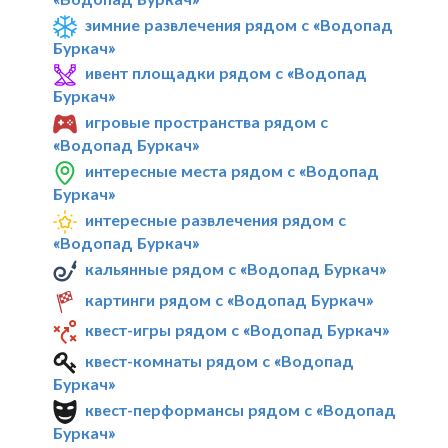
зимние развлечения рядом с «Водопад
Буркач»
ивент площадки рядом с «Водопад
Буркач»
игровые пространства рядом с
«Водопад Буркач»
интересные места рядом с «Водопад
Буркач»
интересные развлечения рядом с
«Водопад Буркач»
кальянные рядом с «Водопад Буркач»
картинги рядом с «Водопад Буркач»
квест-игры рядом с «Водопад Буркач»
квест-комнаты рядом с «Водопад
Буркач»
квест-перформансы рядом с «Водопад
Буркач»