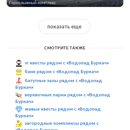
Горнолыжный комплекс
показать еще
СМОТРИТЕ ТАКЖЕ
vr квесты рядом с «Водопад Буркач»
бани рядом с «Водопад Буркач»
батутные залы рядом с «Водопад
Буркач»
веревочные парки рядом с «Водопад
Буркач»
живые квесты рядом с «Водопад
Буркач»
загородные комплексы рядом с
«Водопад Буркач»