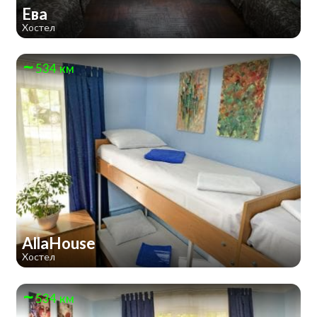
Ева
Хостел
534 км
AllaHouse
Хостел
534 км