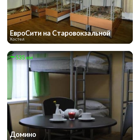
ЕвроСити на Старовокзальной
Хостел
535 км
Домино