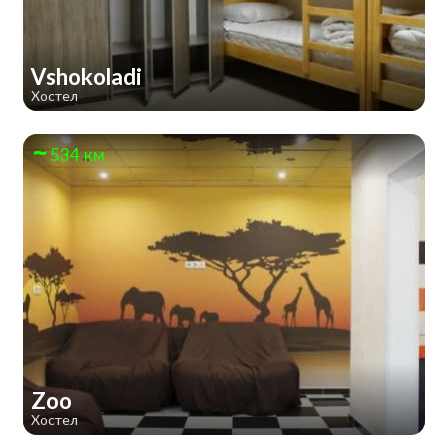
Vshokoladi
Хостел
534 км
Zoo
Хостел