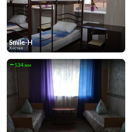
Smile-H
Хостел
534 км