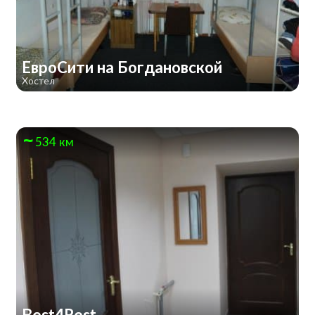
ЕвроСити на Богдановской
Хостел
534 км
Best4Rest