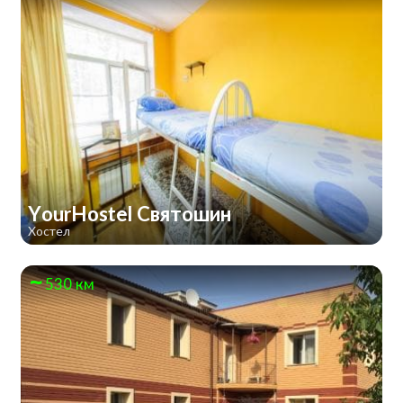
YourHostel Святошин
Хостел
530 км