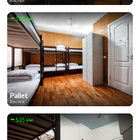
Хостел
535 км
Pallet
Хостел
535 км