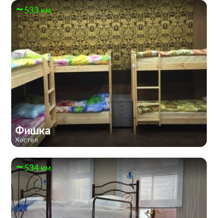
533 км
Фишка
Хостел
534 км