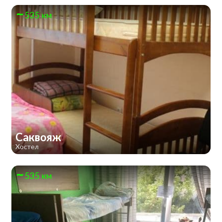
535 км
Саквояж
Хостел
535 км