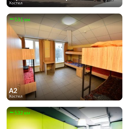
Хостел
531 км
А2
Хостел
532 км