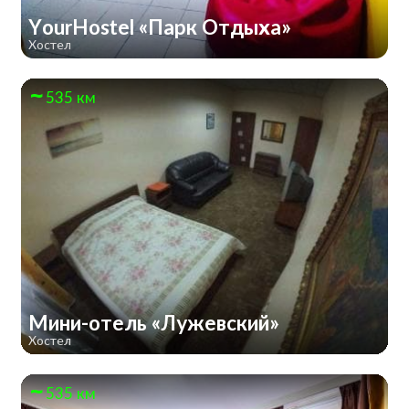
YourHostel «Парк Отдыха»
Хостел
535 км
Мини-отель «Лужевский»
Хостел
535 км