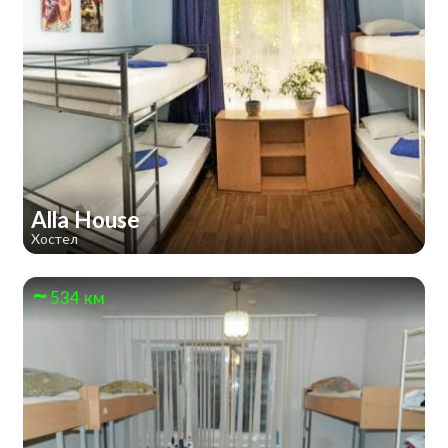
Alla House
Хостел
534 км