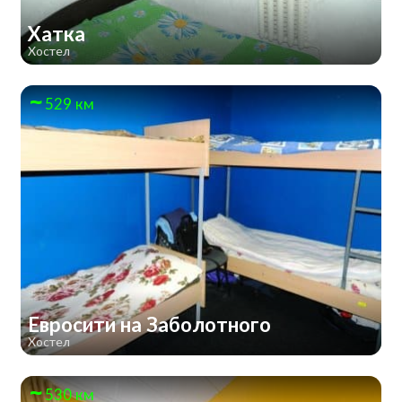
Хатка
Хостел
529 км
Евросити на Заболотного
Хостел
530 км