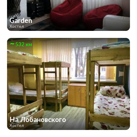
Garden
Хостел
532 км
На Лобановского
Хостел