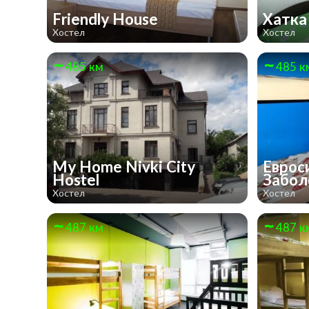
Friendly House
Хатк
Хостел
Хостел
485 км
485 к
My Home Nivki City
Еврос
Hostel
Забол
Хостел
Хостел
487 км
487 к