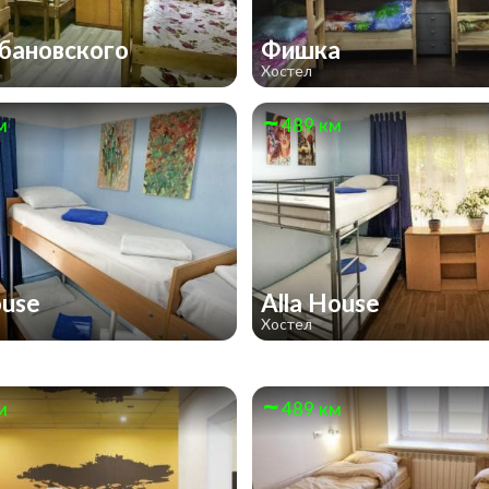
бановского
Фишка
Хостел
м
489 км
ouse
Alla House
Хостел
м
489 км