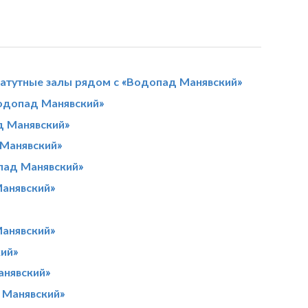
атутные залы рядом с «Водопад Манявский»
одопад Манявский»
д Манявский»
 Манявский»
пад Манявский»
Манявский»
анявский»
ий»
анявский»
 Манявский»