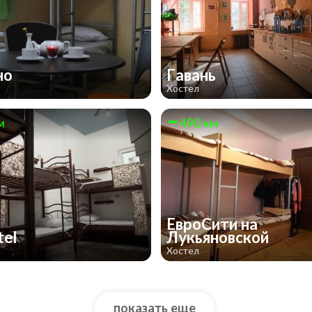
но
Гавань
Хостел
м
490 км
ЕвроСити на
tel
Лукьяновской
Хостел
показать еще