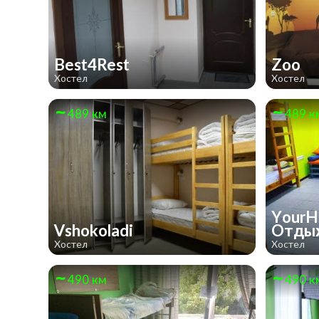
Best4Rest
Zoo
Хостел
Хостел
489 км
489 к
YourH
Vshokoladi
Отды
Хостел
Хостел
490 км
490 к