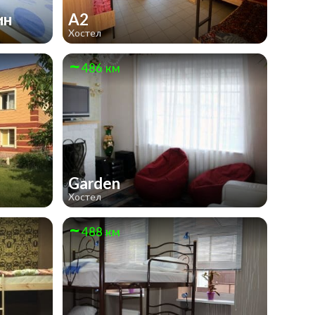
ин
А2
Хостел
486 км
Garden
Хостел
488 км