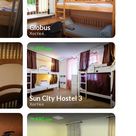
Globus
Хостел
490 км
Sun City Hostel 3
Хостел
490 км