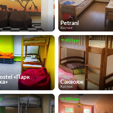
Petrani
Хостел
м
490 км
ostel «Парк
ха»
Саквояж
Хостел
м
490 км