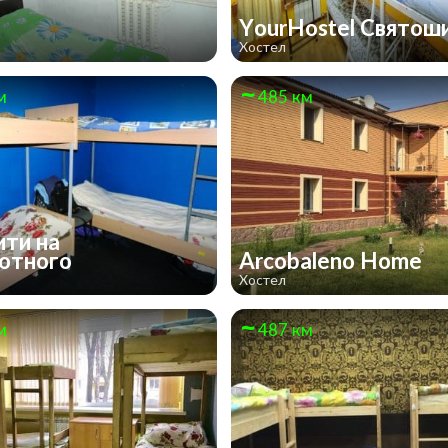
а
YourHostel Святош
Хостел
м
485 км
ити на
отного
Arcobaleno Home
Хостел
м
487 км