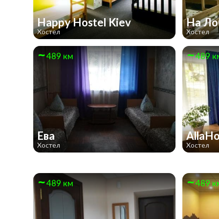
Happy Hostel Kiev
На Ло
Хостел
Хостел
489 км
489 к
Ева
AllaH
Хостел
Хостел
489 км
489 к