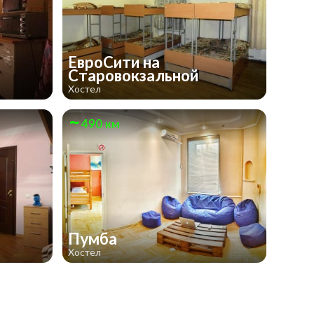
ЕвроСити на
Старовокзальной
Хостел
490 км
Пумба
Хостел