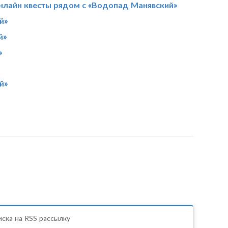
нлайн квесты рядом с «Водопад Манявский»
й»
й»
»
й»
ска на RSS рассылку