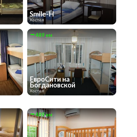
Smile-H
Хостел
489 км
ЕвроСити на
Богдановской
Хостел
489 км