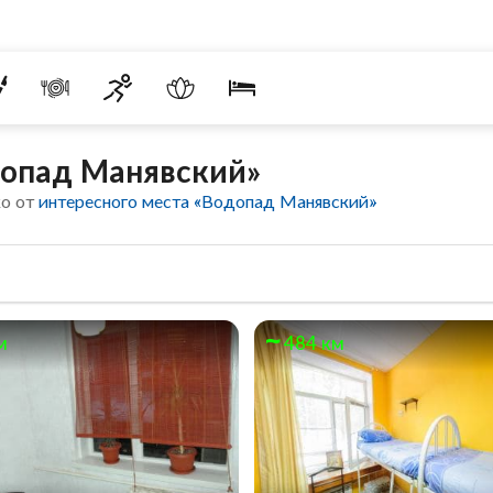
допад Манявский»
ко от
интересного места «Водопад Манявский»
м
484 км