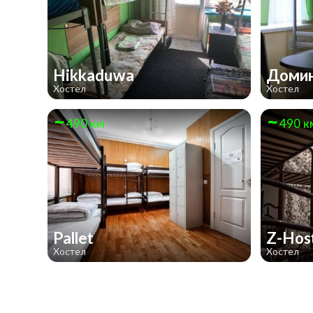
Hikkaduwa
Доми
Хостел
Хостел
490 км
490 к
Pallet
Z-Hos
Хостел
Хостел