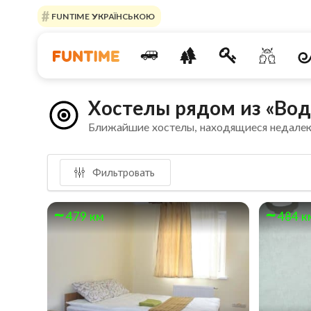
FUNTIME УКРАЇНСЬКОЮ
Хостелы рядом из «Во
Ближайшие хостелы, находящиеся недале
Фильтровать
479 км
484 к