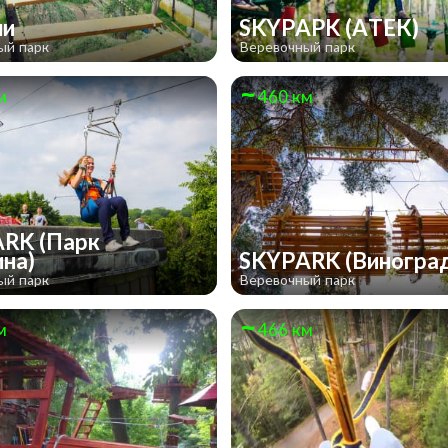
ли
SKYPAPK (АТЕК)
ый парк
Веревочный парк
м
460 км
RK (Парк
ина)
SKYPARK (Виногра
ый парк
Веревочный парк
м
466 км