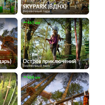
SKYPARK (ВДНХ)
Веревочный парк
465 км
дарь)
Остров приключений
Веревочный парк
468 км