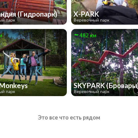
ндия (Гидропарк)
X-PARK
ый парк
Веревочный парк
м
482 км
 Monkeys
SKYPARK (Бровары
ый парк
Веревочный парк
Это все что есть рядом