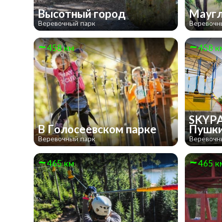
Высотный город
Мауг
Веревочный парк
Веревочн
458 км
458 к
SKYPA
В Голосеевском парке
Пушк
Веревочный парк
Веревочн
465 км
465 к