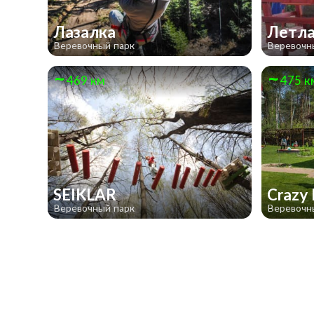
Лазалка
Летла
Веревочный парк
Веревочн
469 км
475 к
SEIKLAR
Crazy
Веревочный парк
Веревочн