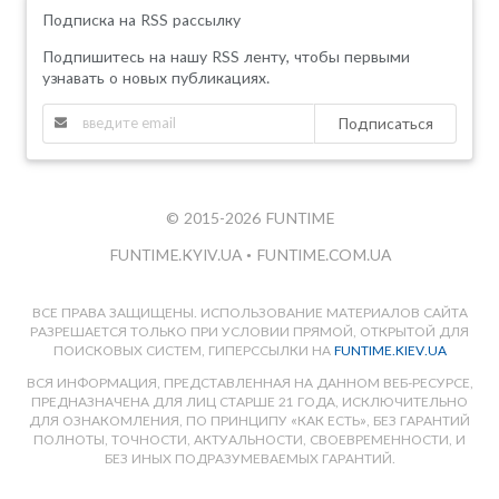
Подписка на RSS рассылку
Подпишитесь на нашу RSS ленту, чтобы первыми
узнавать о новых публикациях.
Подписаться
© 2015-2026 FUNTIME
FUNTIME.KYIV.UA
•
FUNTIME.COM.UA
ВСЕ ПРАВА ЗАЩИЩЕНЫ. ИСПОЛЬЗОВАНИЕ МАТЕРИАЛОВ САЙТА
РАЗРЕШАЕТСЯ ТОЛЬКО ПРИ УСЛОВИИ ПРЯМОЙ, ОТКРЫТОЙ ДЛЯ
ПОИСКОВЫХ СИСТЕМ, ГИПЕРССЫЛКИ НА
FUNTIME.KIEV.UA
ВСЯ ИНФОРМАЦИЯ, ПРЕДСТАВЛЕННАЯ НА ДАННОМ ВЕБ-РЕСУРСЕ,
ПРЕДНАЗНАЧЕНА ДЛЯ ЛИЦ СТАРШЕ 21 ГОДА, ИСКЛЮЧИТЕЛЬНО
ДЛЯ ОЗНАКОМЛЕНИЯ, ПО ПРИНЦИПУ «КАК ЕСТЬ», БЕЗ ГАРАНТИЙ
ПОЛНОТЫ, ТОЧНОСТИ, АКТУАЛЬНОСТИ, СВОЕВРЕМЕННОСТИ, И
БЕЗ ИНЫХ ПОДРАЗУМЕВАЕМЫХ ГАРАНТИЙ.