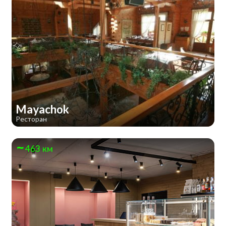
Mayachok
Ресторан
463 км