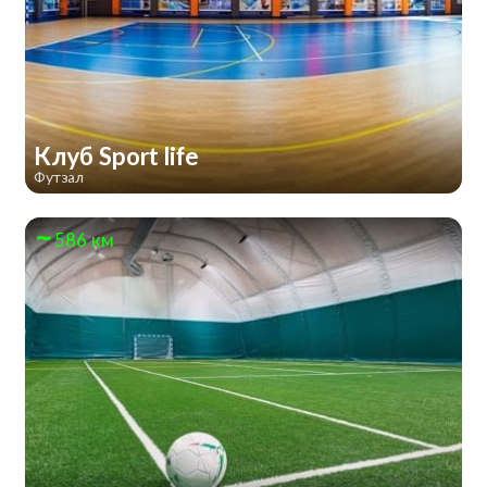
Клуб Sport life
Футзал
586 км