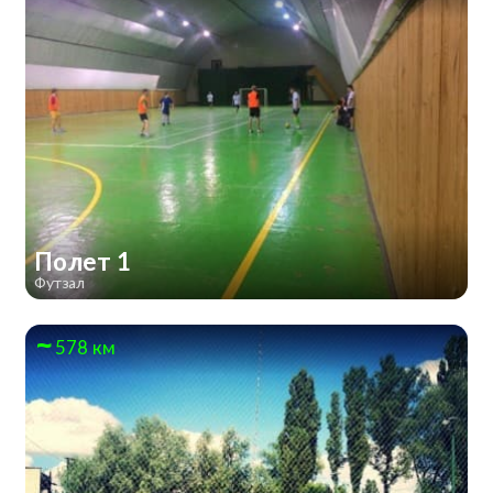
Полет 1
Футзал
578 км