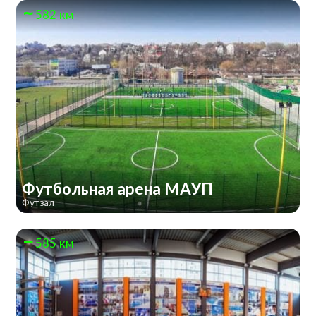
582 км
Футбольная арена МАУП
Футзал
585 км