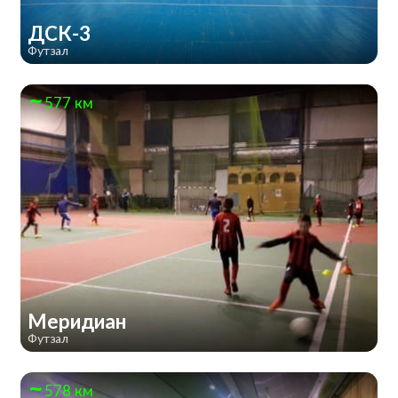
ДСК-3
Футзал
577 км
Меридиан
Футзал
578 км