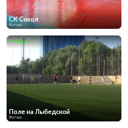
СК Сокол
Футзал
582 км
Поле на Лыбедской
Футзал