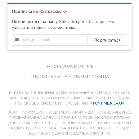
Подписка на RSS рассылку
Подпишитесь на нашу RSS ленту, чтобы первыми
узнавать о новых публикациях.
Подписаться
© 2015-2026 FUNTIME
FUNTIME.KYIV.UA
•
FUNTIME.COM.UA
ВСЕ ПРАВА ЗАЩИЩЕНЫ. ИСПОЛЬЗОВАНИЕ МАТЕРИАЛОВ САЙТА
РАЗРЕШАЕТСЯ ТОЛЬКО ПРИ УСЛОВИИ ПРЯМОЙ, ОТКРЫТОЙ ДЛЯ
ПОИСКОВЫХ СИСТЕМ, ГИПЕРССЫЛКИ НА
FUNTIME.KIEV.UA
ВСЯ ИНФОРМАЦИЯ, ПРЕДСТАВЛЕННАЯ НА ДАННОМ ВЕБ-РЕСУРСЕ,
ПРЕДНАЗНАЧЕНА ДЛЯ ЛИЦ СТАРШЕ 21 ГОДА, ИСКЛЮЧИТЕЛЬНО
ДЛЯ ОЗНАКОМЛЕНИЯ, ПО ПРИНЦИПУ «КАК ЕСТЬ», БЕЗ ГАРАНТИЙ
ПОЛНОТЫ, ТОЧНОСТИ, АКТУАЛЬНОСТИ, СВОЕВРЕМЕННОСТИ, И
БЕЗ ИНЫХ ПОДРАЗУМЕВАЕМЫХ ГАРАНТИЙ.