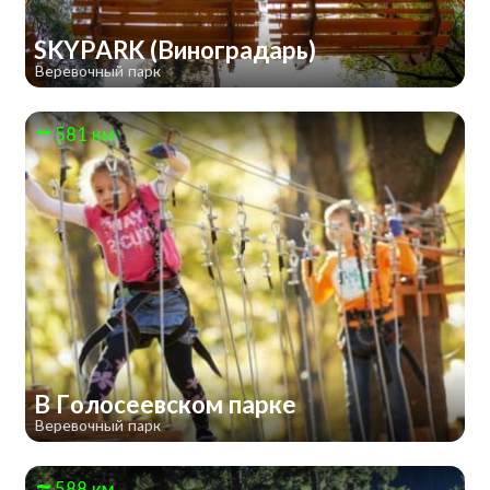
SKYPARK (Виноградарь)
Веревочный парк
581 км
В Голосеевском парке
Веревочный парк
588 км