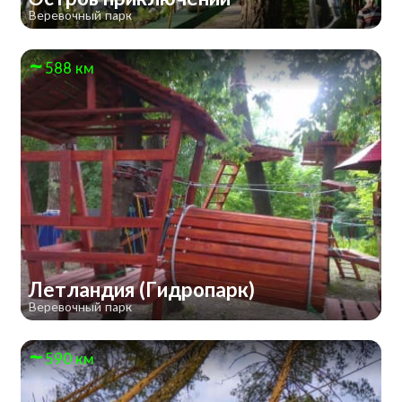
Веревочный парк
588 км
Летландия (Гидропарк)
Веревочный парк
590 км