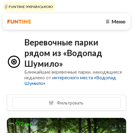
FUNTIME УКРАЇНСЬКОЮ
Меню
☰
Веревочные парки
рядом из «Водопад
Шумило»
Ближайшие веревочные парки, находящиеся
недалеко от
интересного места «Водопад
Шумило»
Фильтровать
572 км