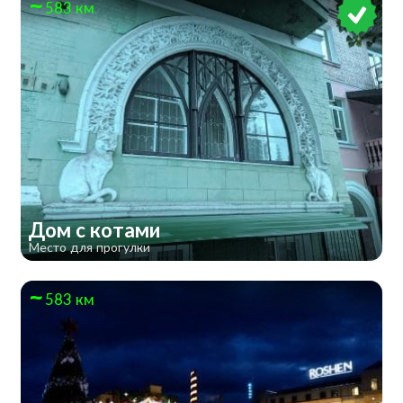
583 км
Дом с котами
Место для прогулки
583 км