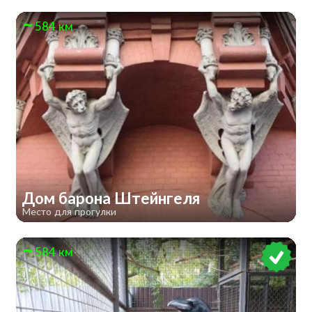
584 км
Дом барона Штейнгеля
Место для прогулки
584 км