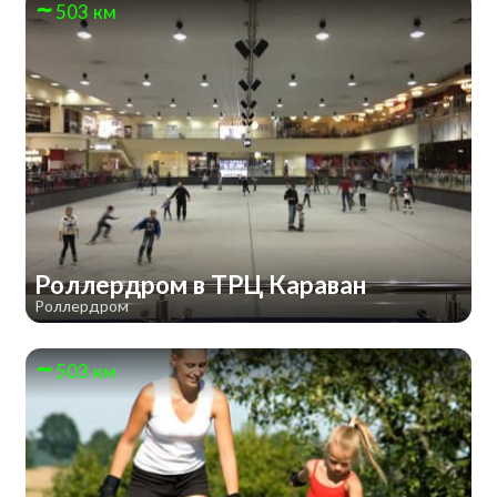
503 км
Роллердром в ТРЦ Караван
Роллердром
503 км