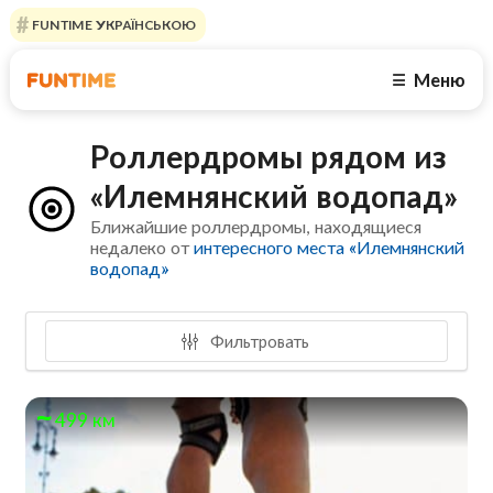
FUNTIME УКРАЇНСЬКОЮ
Меню
☰
Роллердромы рядом из
«Илемнянский водопад»
Ближайшие роллердромы, находящиеся
недалеко от
интересного места «Илемнянский
водопад»
Фильтровать
499 км