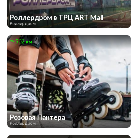
Роллердром в ТРЦ ART Mall
Роллердром
502 км
Розовая Пантера
Роллердром