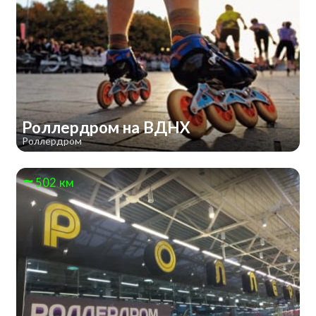
Роллердром на ВДНХ
Роллердром
502 км