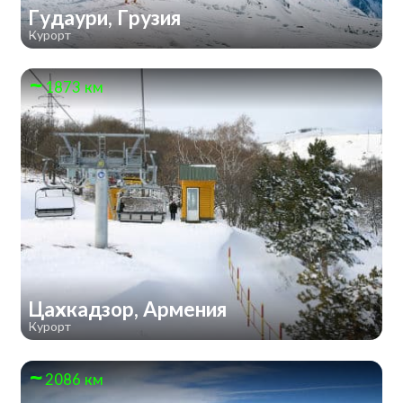
Гудаури, Грузия
Курорт
1873 км
Цахкадзор, Армения
Курорт
2086 км