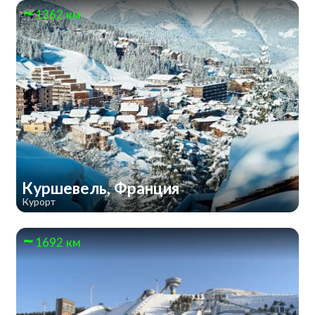
1362 км
Куршевель, Франция
Курорт
1692 км