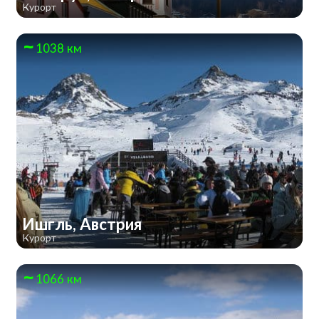
Курорт
1038 км
Ишгль, Австрия
Курорт
1066 км