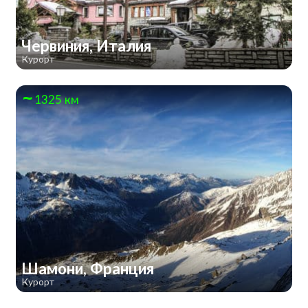
Червиния, Италия
Курорт
1325 км
Шамони, Франция
Курорт