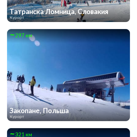
Татранска Ломница, Словакия
Курорт
297 км
Закопане, Польша
Курорт
321 км