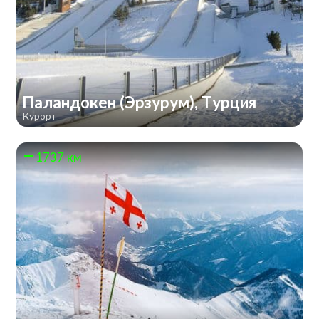
Паландокен (Эрзурум), Турция
Курорт
1737 км