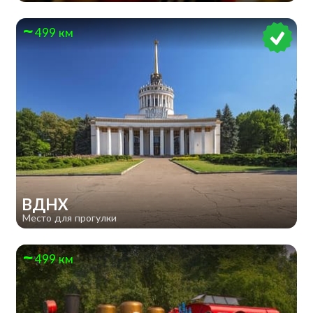
499 км
ВДНХ
Место для прогулки
499 км