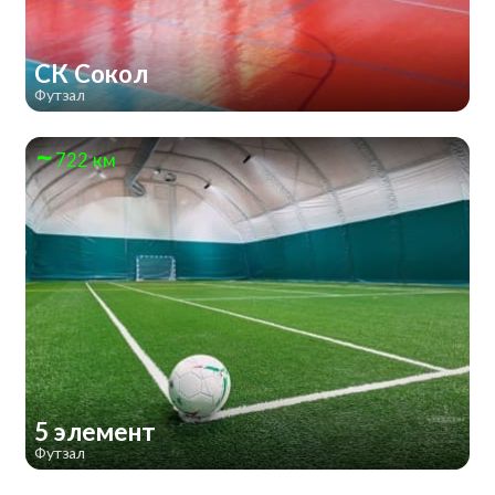
СК Сокол
Футзал
722 км
5 элемент
Футзал