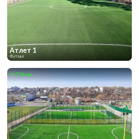
Атлет 1
Футзал
716 км