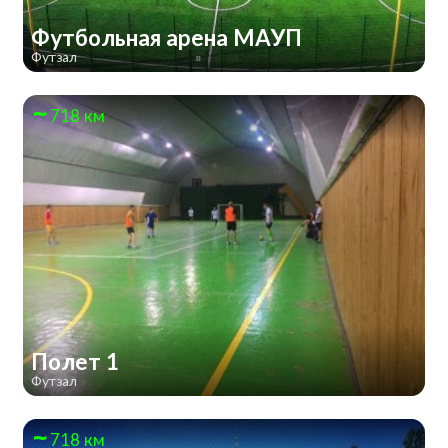
Футбольная арена МАУП
Футзал
718 км
Полет 1
Футзал
718 км