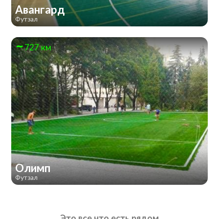
Авангард
Футзал
727 км
Олимп
Футзал
Это все что есть рядом