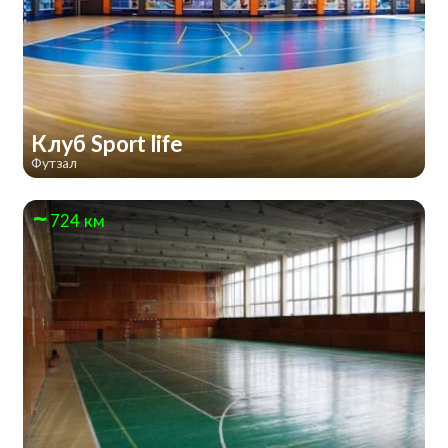
Клуб Sport life
Футзал
724 км