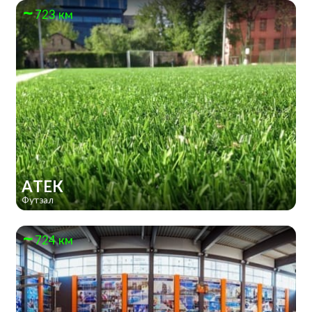
723 км
АТЕК
Футзал
724 км