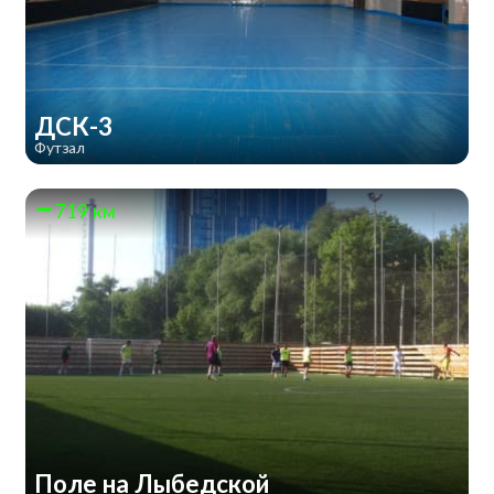
ДСК-3
Футзал
719 км
Поле на Лыбедской