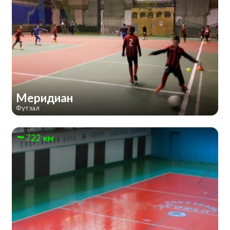
Меридиан
Футзал
722 км