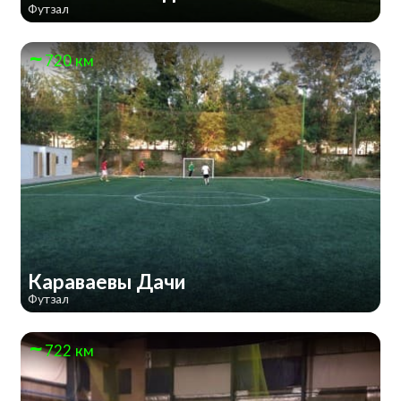
Футзал
720 км
Караваевы Дачи
Футзал
722 км