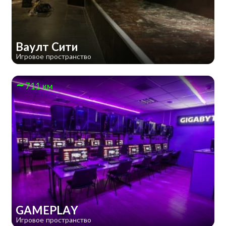
Ваулт Сити
Игровое пространство
711 км
GAMEPLAY
Игровое пространство