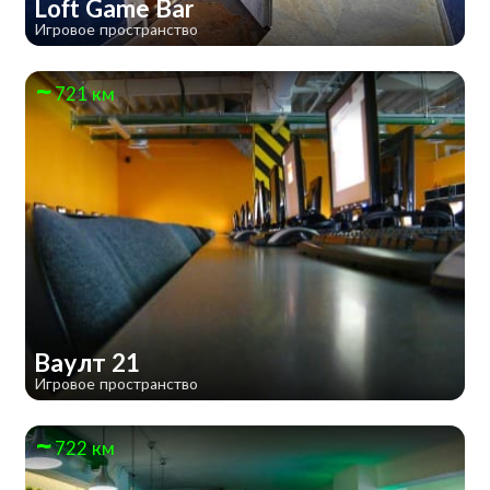
Loft Game Bar
Игровое пространство
721 км
Ваулт 21
Игровое пространство
722 км