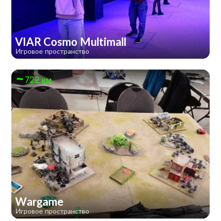
VIAR Cosmo Multimall
Игровое пространство
722 км
Wargame
Игровое пространство