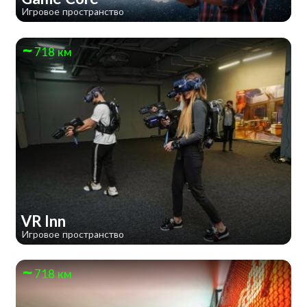
Игровое пространство
718 км
VR Inn
Игровое пространство
718 км