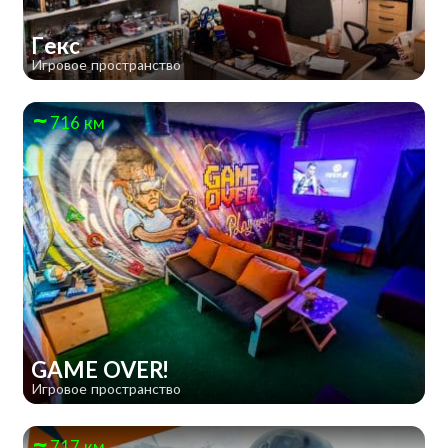
Гекс
Игровое пространство
716 км
GAME OVER!
Игровое пространство
717 км