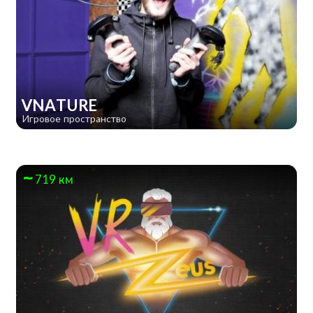
VNATURE
Игровое пространство
719 км