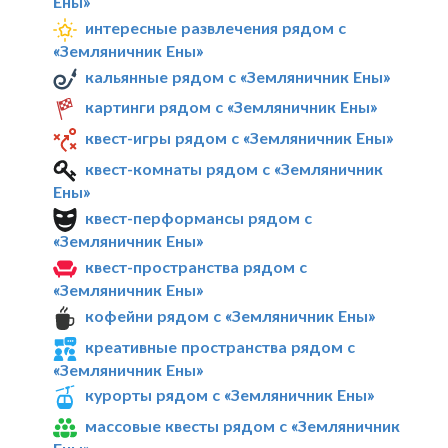
Ены»
интересные развлечения рядом с
«Земляничник Ены»
кальянные рядом с «Земляничник Ены»
картинги рядом с «Земляничник Ены»
квест-игры рядом с «Земляничник Ены»
квест-комнаты рядом с «Земляничник
Ены»
квест-перформансы рядом с
«Земляничник Ены»
квест-пространства рядом с
«Земляничник Ены»
кофейни рядом с «Земляничник Ены»
креативные пространства рядом с
«Земляничник Ены»
курорты рядом с «Земляничник Ены»
массовые квесты рядом с «Земляничник