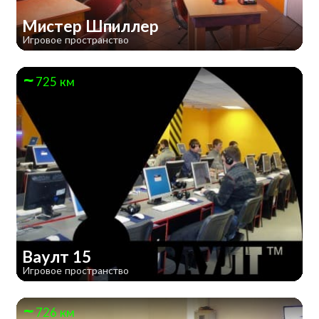
Мистер Шпиллер
Игровое пространство
725 км
Ваулт 15
Игровое пространство
726 км