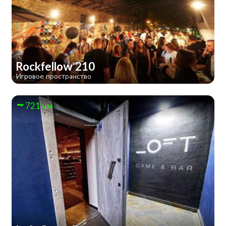
Rockfellow 210
Игровое пространство
721 км