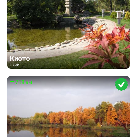
Киото
Парк
718 км