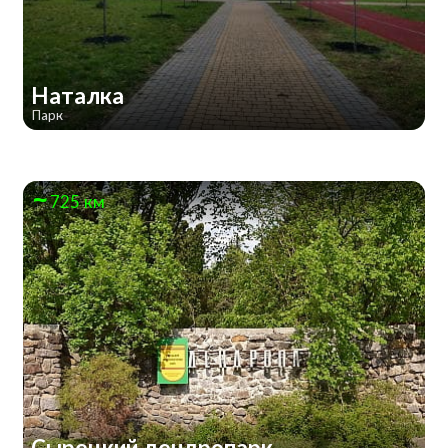
Наталка
Парк
725 км
Сырецкий дендропарк