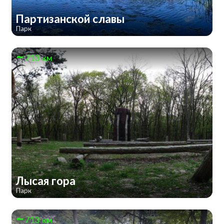
Партизанской славы
Парк
713 км
Лысая гора
Парк
713 км