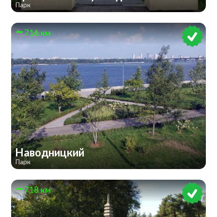
Парк
716 км
Наводницкий
Парк
718 км