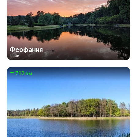
Феофания
Парк
712 км