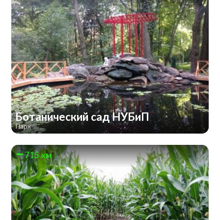
Ботанический сад НУБиП
Парк
715 км