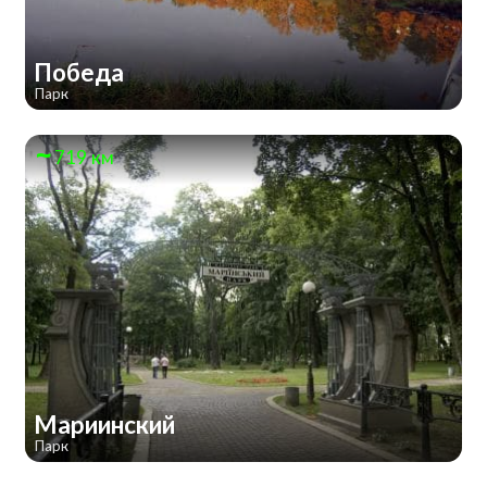
Победа
Парк
719 км
Мариинский
Парк