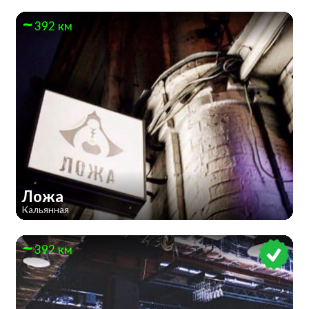
392 км
Ложа
Кальянная
392 км