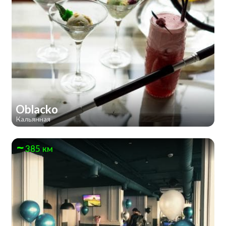
Oblacko
Кальянная
385 км