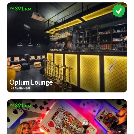
391 км
Opium Lounge
Кальянная
391 км