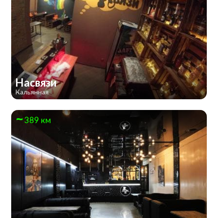
Насвязи
Кальянная
389 км