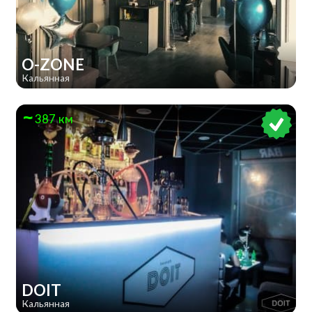
O-ZONE
Кальянная
387 км
DOIT
Кальянная