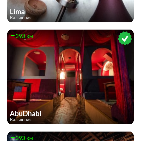
Lima
Кальянная
393 км
AbuDhabi
Кальянная
393 км