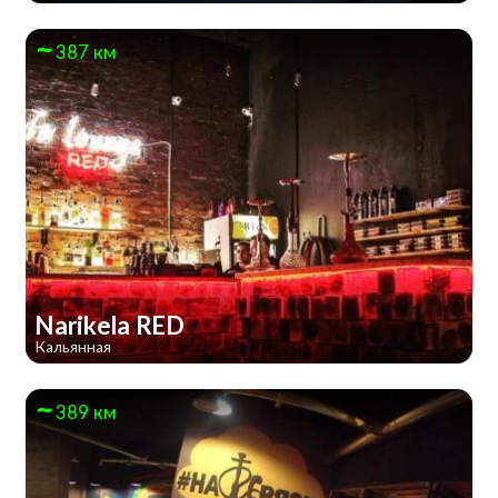
387 км
Narikela RED
Кальянная
389 км