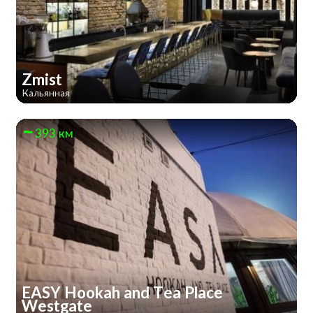
Zmist
Кальянная
393 км
EASY Hookah and Tea Place
Westgate