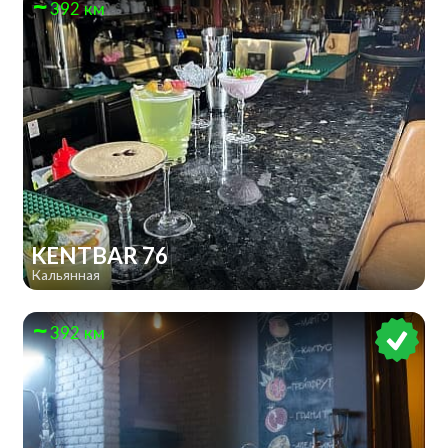
392 км
KENTBAR 76
Кальянная
392 км