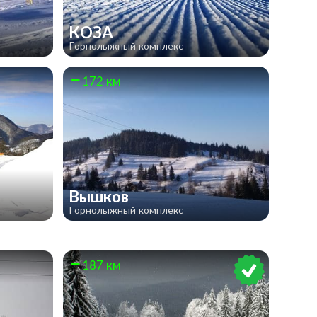
КОЗА
Горнолыжный комплекс
172 км
Вышков
Горнолыжный комплекс
187 км