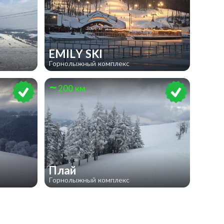
EMILY SKI
Горнолыжный комплекс
200 км
Плай
Горнолыжный комплекс