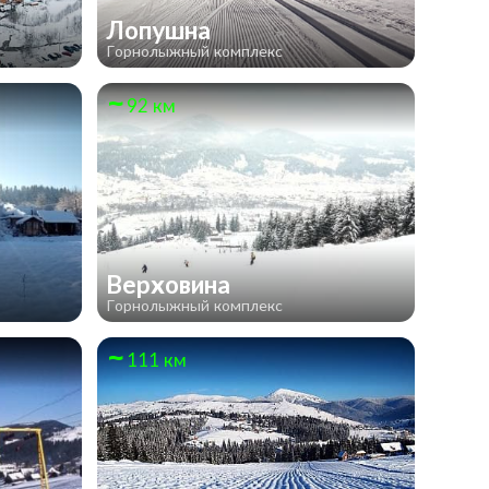
Лопушна
Горнолыжный комплекс
92 км
Верховина
Горнолыжный комплекс
111 км