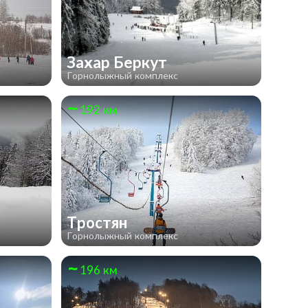
Захар Беркут
Горнолыжный комплекс
192 км
Тростян
Горнолыжный комплекс
196 км