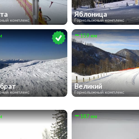
хта
Яблоница
ный комплекс
Горнолыжный комплекс
м
159 км
обрат
Великий
ный комплекс
Горнолыжный комплекс
м
187 км