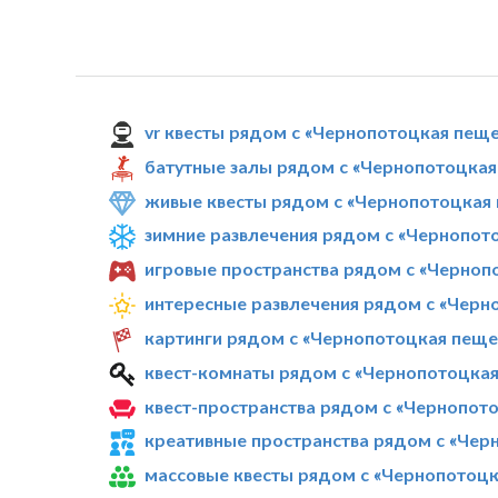
vr квесты рядом с «Чернопотоцкая пещ
батутные залы рядом с «Чернопотоцка
живые квесты рядом с «Чернопотоцкая
зимние развлечения рядом с «Чернопот
игровые пространства рядом с «Черноп
интересные развлечения рядом с «Черн
картинги рядом с «Чернопотоцкая пеще
квест-комнаты рядом с «Чернопотоцка
квест-пространства рядом с «Чернопот
креативные пространства рядом с «Чер
массовые квесты рядом с «Чернопотоц