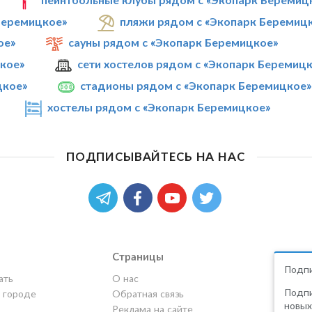
Беремицкое»
пляжи рядом с «Экопарк Беремиц
ое»
сауны рядом с «Экопарк Беремицкое»
цкое»
сети хостелов рядом с «Экопарк Беремиц
цкое»
стадионы рядом с «Экопарк Беремицкое»
хостелы рядом с «Экопарк Беремицкое»
ПОДПИСЫВАЙТЕСЬ НА НАС
Страницы
Подпи
ать
О нас
Подпи
в городе
Обратная связь
новых
Реклама на сайте