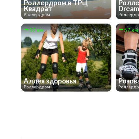
Роллердром в ТРЦ
Ролле
Квадрат
Drea
Роллердром
Роллерд
57 км
57 км
Аллея здоровья
Розов
Роллердром
Роллерд