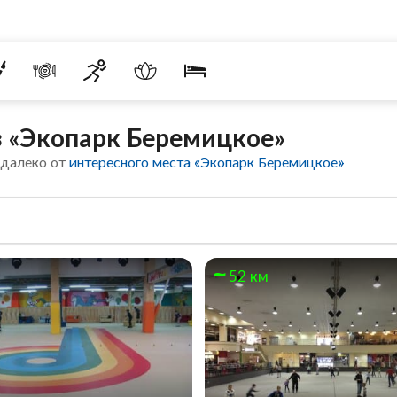
 «Экопарк Беремицкое»
едалеко от
интересного места «Экопарк Беремицкое»
52 км