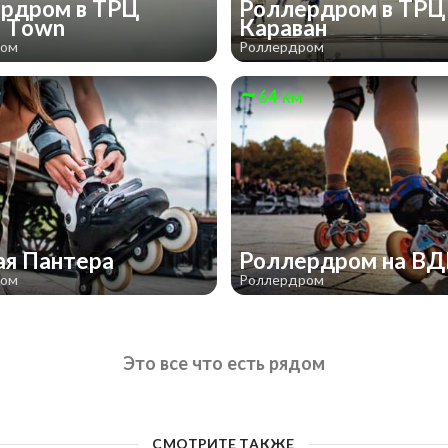
рдром в ТРЦ
Роллердром в ТРЦ
m Town
Караван
ром
Роллердром
64 км
ая Пантера
Роллердром на В
ром
Роллердром
Это все что есть рядом
СМОТРИТЕ ТАКЖЕ