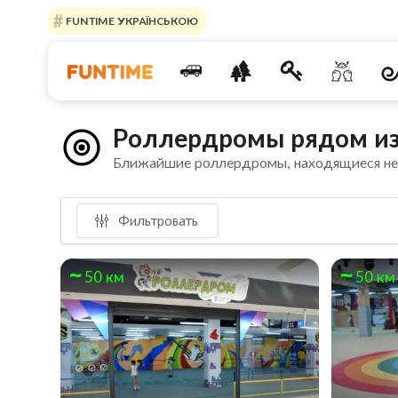
FUNTIME УКРАЇНСЬКОЮ
Роллердромы рядом из
Ближайшие роллердромы, находящиеся н
Фильтровать
50 км
50 км