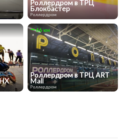
Роллердром в ТРЦ
Блокбастер
Роллердром
66 км
Роллердром в ТРЦ ART
ДНХ
Mall
Роллердром