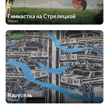
Гимнастка на Стрелецкой
Мурал
55 км
Карусель
Мурал