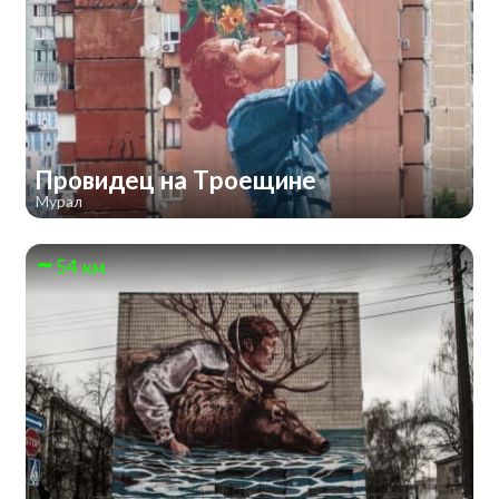
Провидец на Троещине
Мурал
54 км