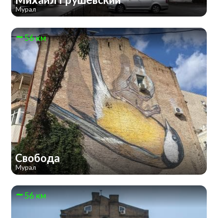
Мурал
56 км
Свобода
Мурал
56 км