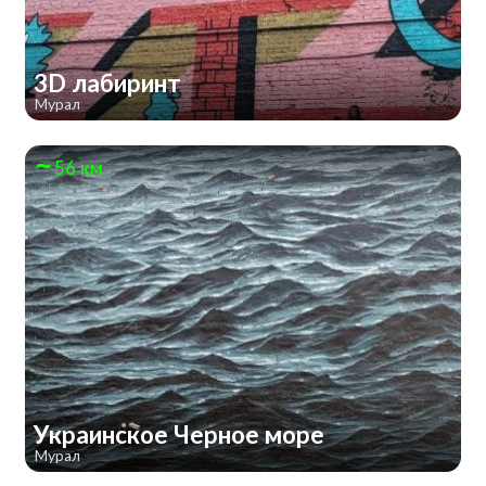
3D лабиринт
Мурал
56 км
Украинское Черное море
Мурал