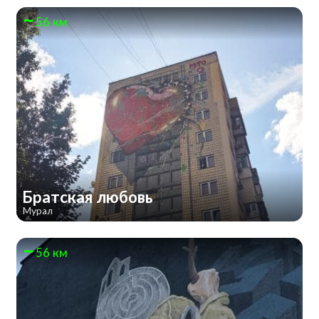
56 км
Братская любовь
Мурал
56 км