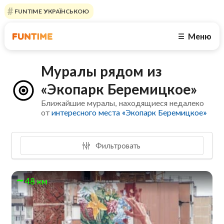
FUNTIME УКРАЇНСЬКОЮ
Меню
☰
Муралы рядом из
«Экопарк Беремицкое»
Ближайшие муралы, находящиеся недалеко
от
интересного места «Экопарк Беремицкое»
Фильтровать
48 км