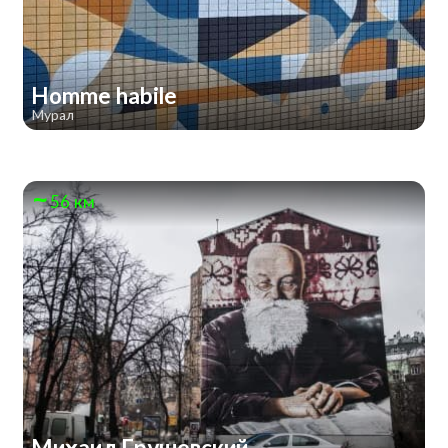
Homme habile
Мурал
56 км
Михаил Грушевский