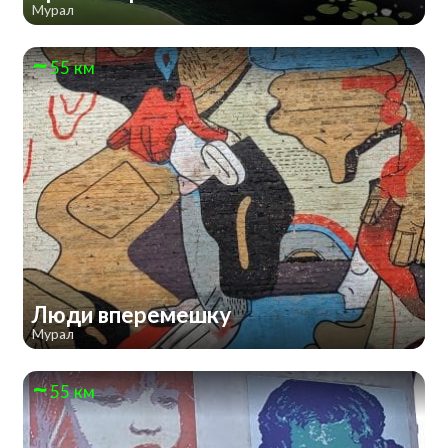
Мурал
55 км
Люди вперемешку
Мурал
55 км