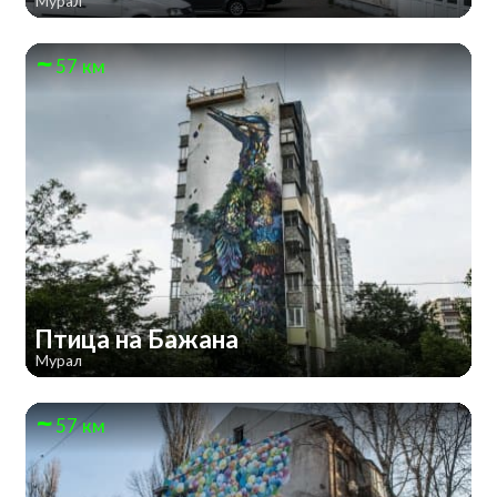
Мурал
57 км
Птица на Бажана
Мурал
57 км