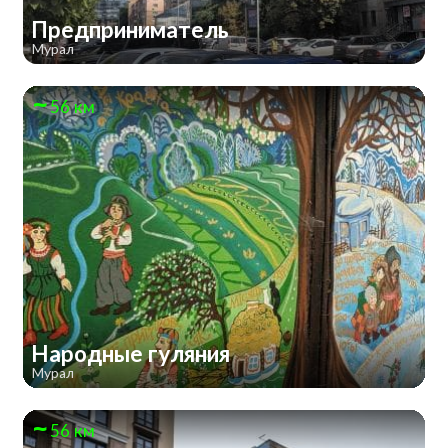
Предприниматель
Мурал
56 км
Народные гуляния
Мурал
56 км