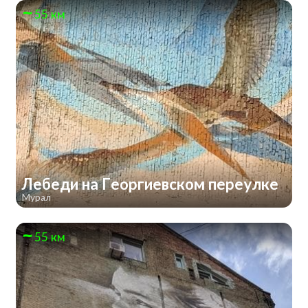
55 км
Лебеди на Георгиевском переулке
Мурал
55 км