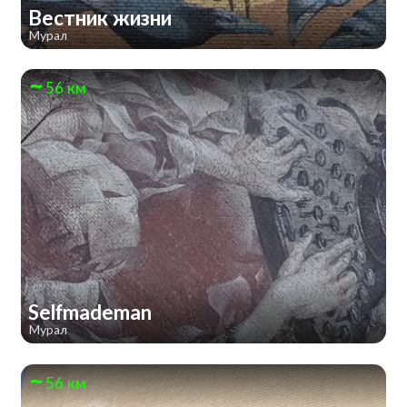
Вестник жизни
Мурал
56 км
Selfmademan
Мурал
56 км