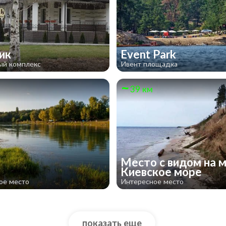
вик
Event Park
ый комплекс
Ивент площадка
39 км
Место с видом на м
Киевское море
ое место
Интересное место
показать еще