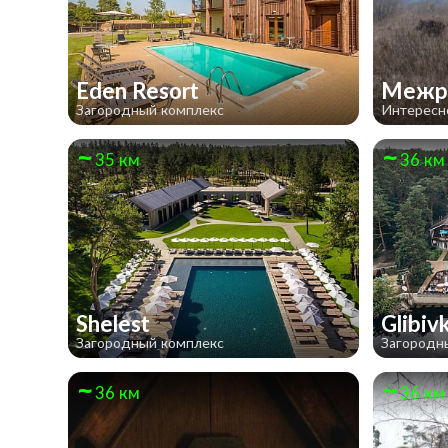
Eden Resort
Межре
Загородный комплекс
Интересн
35 км
36 км
Shelest
Glibiv
Загородный комплекс
Загородн
36 км
36 км