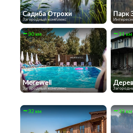
Садиба Отрохи
Парк 
Загородный комплекс
Интересн
30 км
31 км
Morewell
Дерев
Загородный комплекс
Загородн
32 км
33 км