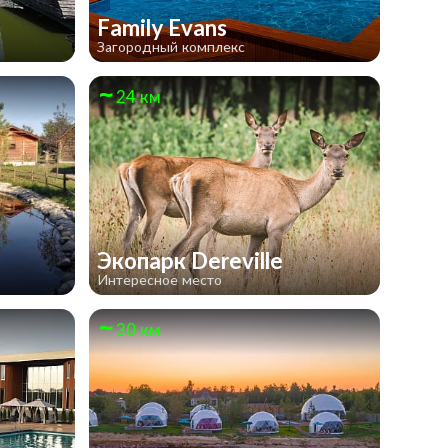
Family Evans
Загородный комплекс
24 км
Экопарк Dereville
Интересное место
30 км