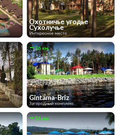
Охотничье угодье
Сухолучье
Интересное место
36 км
Gintama-Briz
Загородный комплекс
36 км