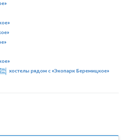
ое»
кое»
кое»
ое»
кое»
хостелы рядом с «Экопарк Беремицкое»