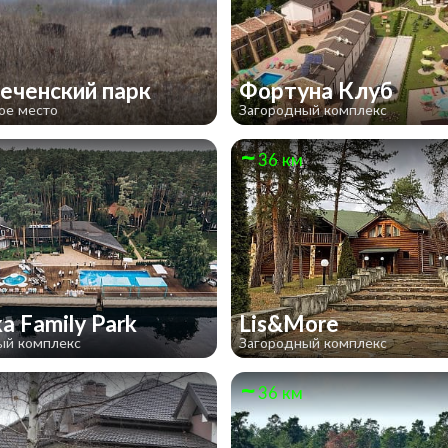
ченский парк
Фортуна Клуб
ое место
Загородный комплекс
36 км
ka Family Park
Lis&More
ый комплекс
Загородный комплекс
36 км