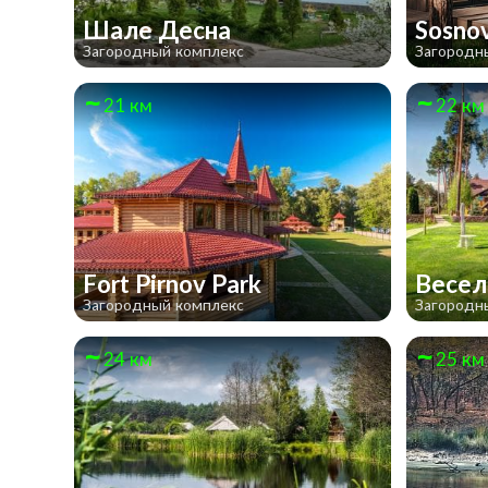
Шале Десна
Sosno
Загородный комплекс
Загородн
21 км
22 км
Fort Pirnov Park
Весел
Загородный комплекс
Загородн
24 км
25 км