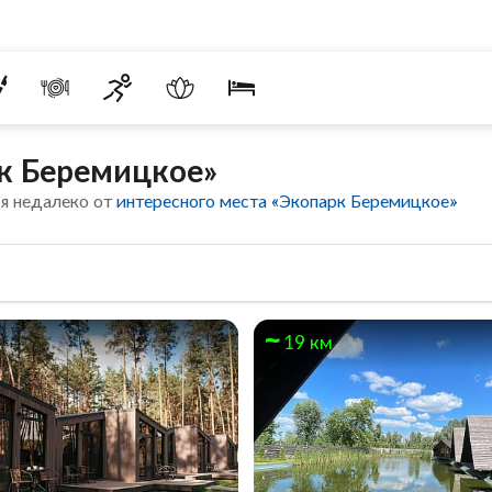
к Беремицкое»
я недалеко от
интересного места «Экопарк Беремицкое»
19 км