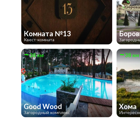
Комната №13
Боро
Квест-комната
Загородн
38 км
38 км
Good Wood
Хома
Загородный комплекс
Интересн