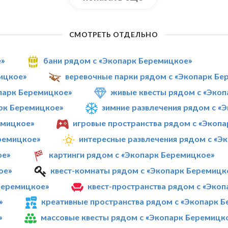
СМОТРЕТЬ ОТДЕЛЬНО
е»
бани рядом с «Экопарк Беремицкое»
ицкое»
веревочные парки рядом с «Экопарк Бе
парк Беремицкое»
живые квесты рядом с «Эко
рк Беремицкое»
зимние развлечения рядом с «
емицкое»
игровые пространства рядом с «Экоп
ремицкое»
интересные развлечения рядом с «Э
ое»
картинги рядом с «Экопарк Беремицкое»
ое»
квест-комнаты рядом с «Экопарк Беремицк
Беремицкое»
квест-пространства рядом с «Эко
»
креативные пространства рядом с «Экопарк 
»
массовые квесты рядом с «Экопарк Беремицк