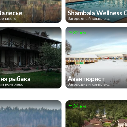
Залесье
Shambala Wellness 
ое место
Загородный комплекс
32 км
ня рыбака
Авантюрист
ый комплекс
Загородный комплекс
34 км