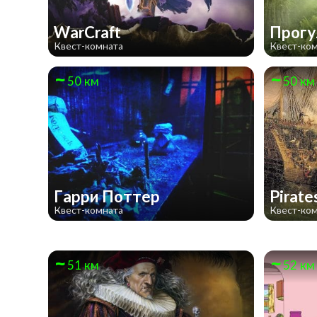
WarCraft
Прогу
Квест-комната
Квест-ко
50 км
50 км
Гарри Поттер
Pirate
Квест-комната
Квест-ко
51 км
52 км