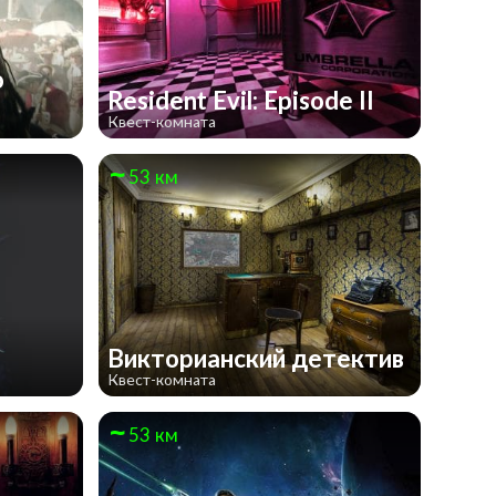
о
Resident Evil: Episode II
Квест-комната
53 км
Викторианский детектив
Квест-комната
53 км