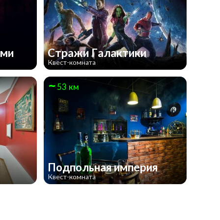
ами
Стражи Галактики
Квест-комната
53 км
Подпольная империя
Квест-комната