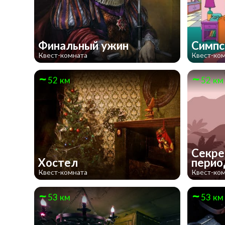
Финальный ужин
Симп
Квест-комната
Квест-ко
52 км
52 км
Секре
Хостел
пери
Квест-комната
Квест-ко
53 км
53 км