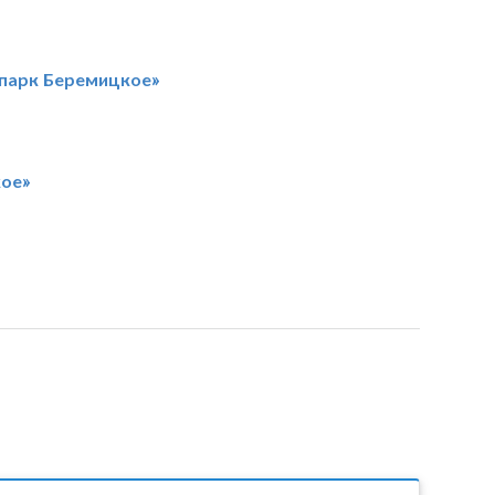
опарк Беремицкое»
кое»