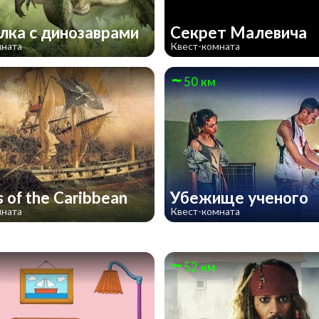
лка с динозаврами
Секрет Малевича
мната
Квест-комната
50 км
s of the Caribbean
Убежище ученого
мната
Квест-комната
52 км