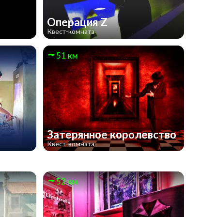
Операция Z
Квест-комната
51 км
Затерянное королевство
Квест-комната
52 км