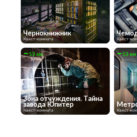
Чернокнижник
Чемод
Квест-комната
Квест-ко
53 км
53 км
Зона отчуждения. Тайна
завода Юпитер
Метр
Квест-комната
Квест-ко