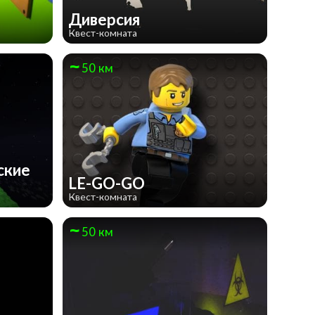
Диверсия
Квест-комната
50 км
ские
LE-GO-GO
Квест-комната
50 км