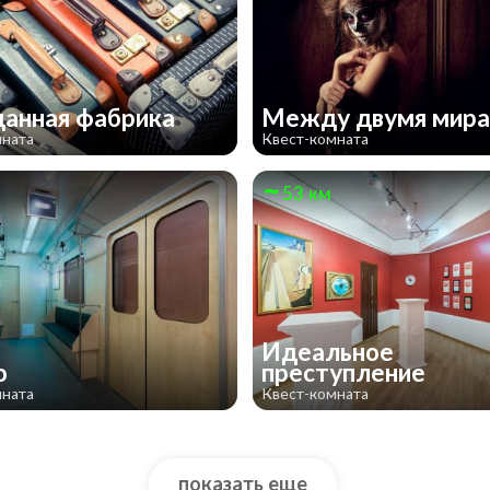
анная фабрика
Между двумя мир
мната
Квест-комната
53 км
Идеальное
о
преступление
мната
Квест-комната
показать еще