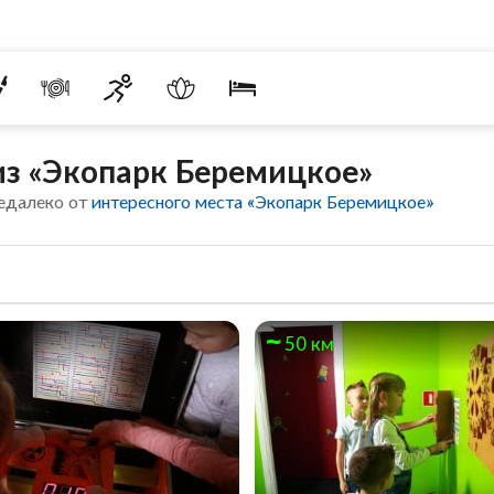
из «Экопарк Беремицкое»
едалеко от
интересного места «Экопарк Беремицкое»
50 км