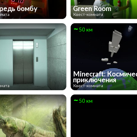
редь бомбу
Green Room
мната
Квест-комната
50 км
Minecraft: Космиче
приключения
мната
Квест-комната
50 км