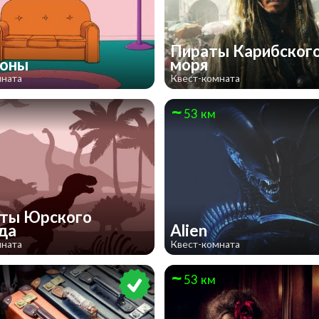
Пираты Карибског
соны
моря
мната
Квест-комната
53 км
ты Юрского
ода
Alien
мната
Квест-комната
53 км