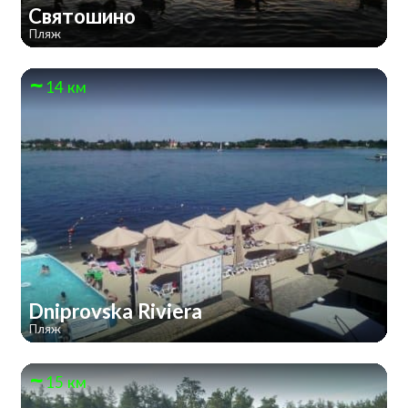
Святошино
Пляж
14 км
Dniprovska Riviera
Пляж
15 км