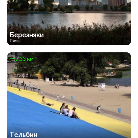
Березняки
Пляж
7.33 км
Тельбин