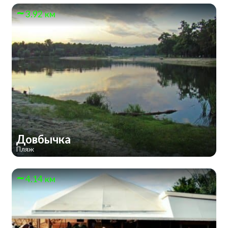
3.92 км
Довбычка
Пляж
4.14 км