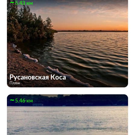
5.43 км
Русановская Коса
Пляж
5.46 км