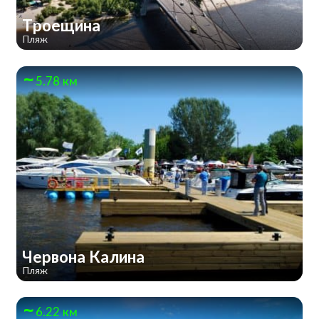
Троещина
Пляж
5.78 км
Червона Калина
Пляж
6.22 км