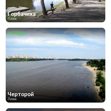
Горбачиха
Пляж
5.1 км
Черторой
Пляж