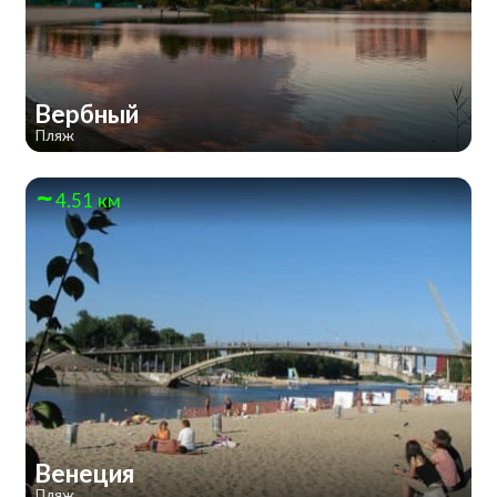
Вербный
Пляж
4.51 км
Венеция
Пляж