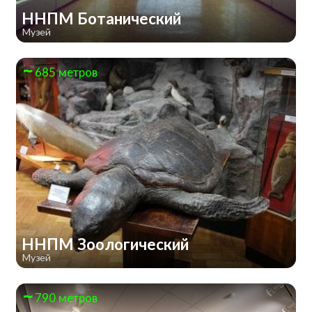
ННПМ Ботанический
Музей
685 метров
ННПМ Зоологический
Музей
790 метров