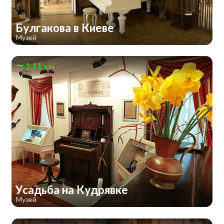
Булгакова в Киеве
Музей
1.11 км
Усадьба на Кудрявке
Музей