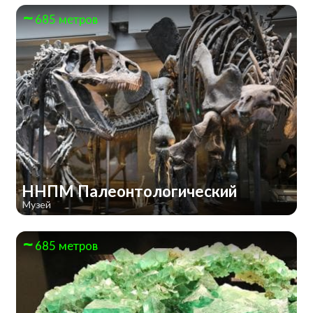
685 метров
ННПМ Палеонтологический
Музей
685 метров