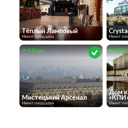
Тёплый Ламповый
Crysta
Ивент площадка
Ивент пл
3.45 км
3.88 
Дом к
Мистецький Арсенал
«КПИ
Ивент площадка
Ивент пл