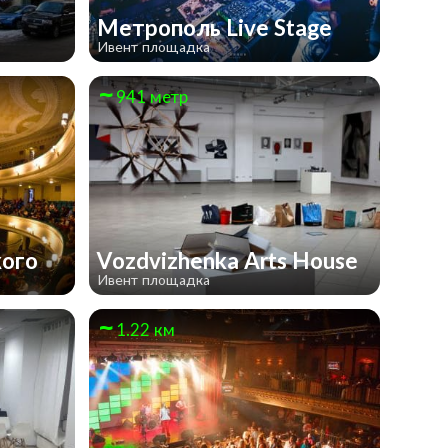
Метрополь Live Stage
Ивент площадка
941 метр
кого
Vozdvizhenka Arts House
Ивент площадка
1.22 км