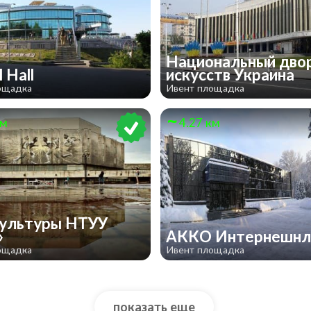
Национальный дво
l Hall
искусств Украина
ощадка
Ивент площадка
км
4.27 км
ультуры НТУУ
»
АККО Интернешн
ощадка
Ивент площадка
показать еще