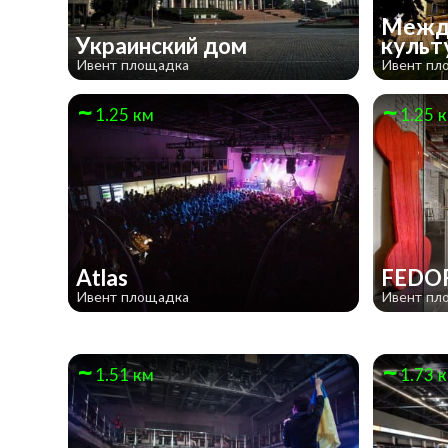
Межд
Украинский дом
культ
Ивент площадка
Ивент пл
1.25 км
1.25 
Atlas
FEDO
Ивент площадка
Ивент пл
1.51 км
1.73 