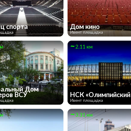
ц спорта
Дом кино
ощадка
Ивент площадка
км
2.11 км
альный Дом
еров ВСУ
НСК «Олимпийский
ощадка
Ивент площадка
км
3.31 км