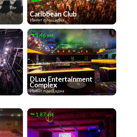
Caribbean Club
Ивент площадка
1.46 км
DLux Entertainment
Complex
Ивент площадка
1.87 км