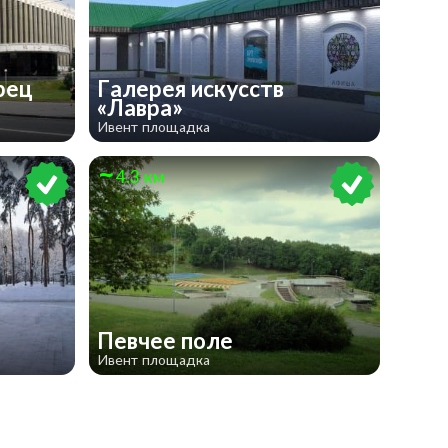
рец
Галерея искусств
«Лавра»
Ивент площадка
4.3 км
л
Певчее поле
Ивент площадка