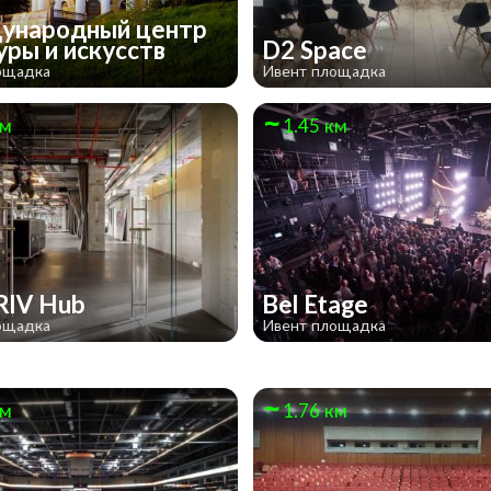
ународный центр
уры и искусств
D2 Space
ощадка
Ивент площадка
км
1.45 км
RIV Hub
Bel Etage
ощадка
Ивент площадка
км
1.76 км