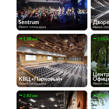
Sentrum
Дворе
Ивент площадка
Ивент пл
1.98 км
2.05 
Центр
КВЦ «Парковый»
Офиц
Ивент площадка
Ивент пл
2.83 км
3.05 