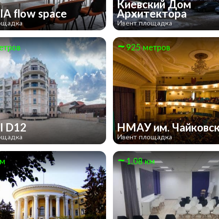
Киевский Дом
IA flow space
Архитектора
ощадка
Ивент площадка
етров
925 метров
ll D12
НМАУ им. Чайковс
ощадка
Ивент площадка
км
1.08 км