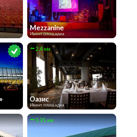
Mezzanine
Ивент площадка
2.4 км
»
Оазис
Ивент площадка
3.35 км