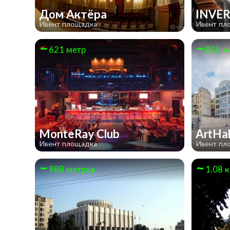
Дом Актёра
INVER
Ивент площадка
Ивент пл
621 метр
855 м
MonteRay Club
ArtHa
Ивент площадка
Ивент пл
988 метров
1.08 