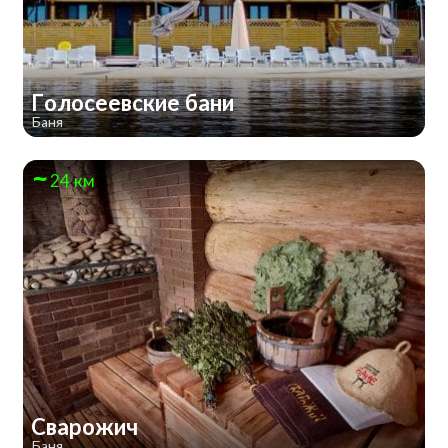
Голосеевские бани
Баня
24 км
Сварожич
Баня