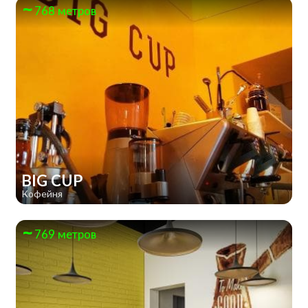
768 метров
BIG CUP
Кофейня
769 метров