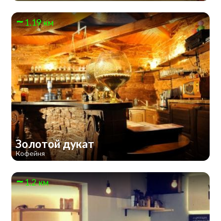
1.19 км
Золотой дукат
Кофейня
1.2 км