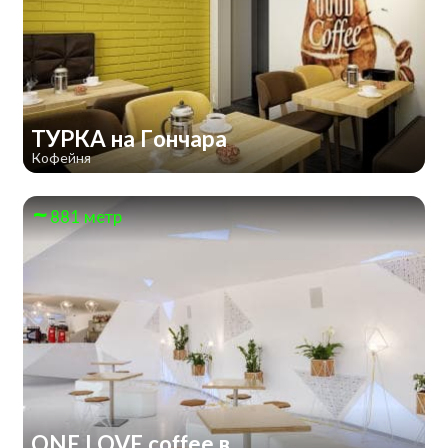
ТУРКА на Гончара
Кофейня
881 метр
ONE LOVE coffee в