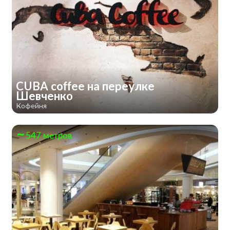
CUBA coffee на переулке
Шевченко
Кофейня
547 метров