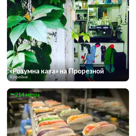
«Розумна кава» на Прорезной
Кофейня
214 метра