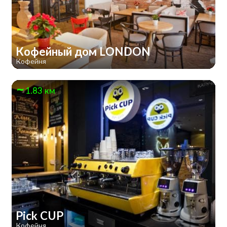
Кофейный дом LONDON
Кофейня
1.83 км
Pick CUP
Кофейня