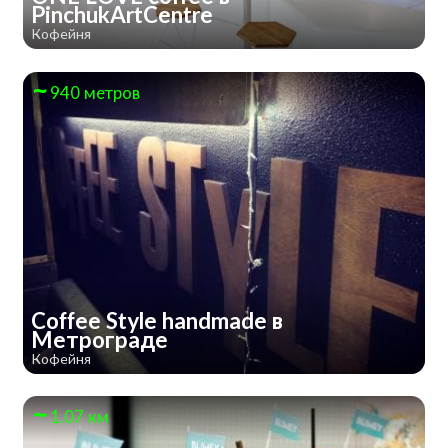
PinchukArtCentre
Кофейня
940 метров
Coffee Style handmade в
Метрограде
Кофейня
1.07 км