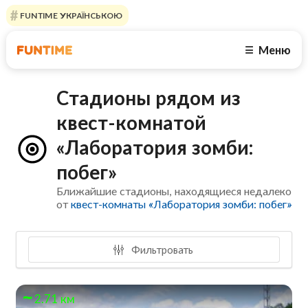
FUNTIME УКРАЇНСЬКОЮ
Меню
☰
Стадионы рядом из
квест-комнатой
«Лаборатория зомби:
побег»
Ближайшие стадионы, находящиеся недалеко
от
квест-комнаты «Лаборатория зомби: побег»
Фильтровать
2.71 км