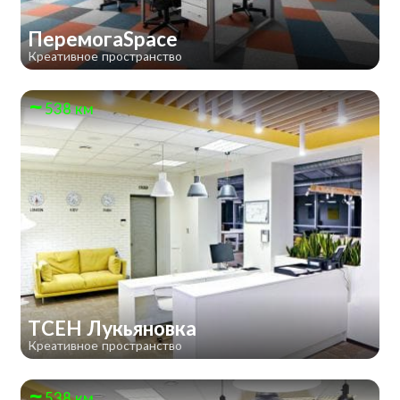
ПеремогаSpace
Креативное пространство
538 км
TCEH Лукьяновка
Креативное пространство
538 км