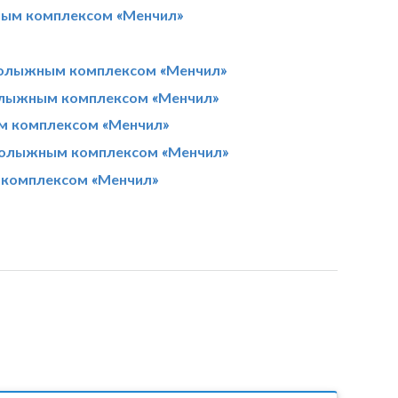
ным комплексом «Менчил»
нолыжным комплексом «Менчил»
олыжным комплексом «Менчил»
ым комплексом «Менчил»
нолыжным комплексом «Менчил»
 комплексом «Менчил»