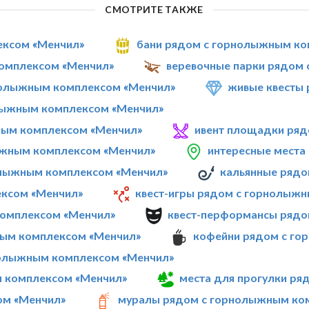
СМОТРИТЕ ТАКЖЕ
ексом «Менчил»
бани рядом с горнолыжным ко
комплексом «Менчил»
веревочные парки рядом
нолыжным комплексом «Менчил»
живые квесты
лыжным комплексом «Менчил»
ным комплексом «Менчил»
ивент площадки ря
ыжным комплексом «Менчил»
интересные места
олыжным комплексом «Менчил»
кальянные ряд
ексом «Менчил»
квест-игры рядом с горнолыж
комплексом «Менчил»
квест-перформансы рядо
ным комплексом «Менчил»
кофейни рядом с го
нолыжным комплексом «Менчил»
м комплексом «Менчил»
места для прогулки р
ом «Менчил»
муралы рядом с горнолыжным ко