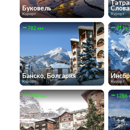
Татра
Буковель
Слова
Курорт
Курорт
782 км
911 к
Банско, Болгария
Инсбр
Курорт
Курорт
1230 км
1286 