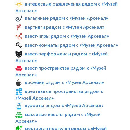
интересные развлечения рядом с «Музей
Арсенал»
кальянные рядом с «Музей Арсенал»
картинги рядом с «Музей Арсенал»
квест-игры рядом с «Музей Арсенал»
квест-комнаты рядом с «Музей Арсенал»
квест-перформансы рядом с «Музей
Арсенал»
квест-пространства рядом с «Музей
Арсенал»
кофейни рядом с «Музей Арсенал»
креативные пространства рядом с
«Музей Арсенал»
курорты рядом с «Музей Арсенал»
массовые квесты рядом с «Музей
Арсенал»
места для прогулки рядом с «Музей