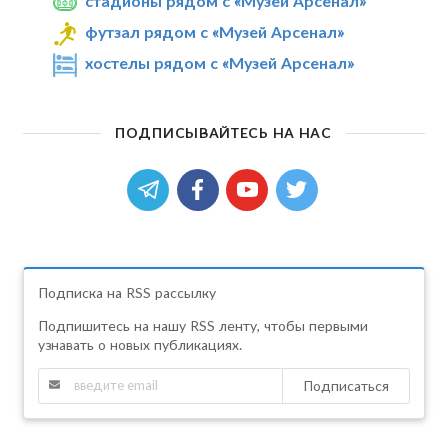
стадионы рядом с «Музей Арсенал»
футзал рядом с «Музей Арсенал»
хостелы рядом с «Музей Арсенал»
ПОДПИСЫВАЙТЕСЬ НА НАС
Подписка на RSS рассылку
Подпишитесь на нашу RSS ленту, чтобы первыми
узнавать о новых публикациях.
Подписаться