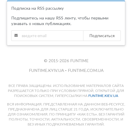
Подписка на RSS рассылку
Подпишитесь на нашу RSS ленту, чтобы первыми
узнавать о новых публикациях.
Подписаться
© 2015-2026 FUNTIME
FUNTIME.KYIV.UA
•
FUNTIME.COM.UA
ВСЕ ПРАВА ЗАЩИЩЕНЫ. ИСПОЛЬЗОВАНИЕ МАТЕРИАЛОВ САЙТА
РАЗРЕШАЕТСЯ ТОЛЬКО ПРИ УСЛОВИИ ПРЯМОЙ, ОТКРЫТОЙ ДЛЯ
ПОИСКОВЫХ СИСТЕМ, ГИПЕРССЫЛКИ НА
FUNTIME.KIEV.UA
ВСЯ ИНФОРМАЦИЯ, ПРЕДСТАВЛЕННАЯ НА ДАННОМ ВЕБ-РЕСУРСЕ,
ПРЕДНАЗНАЧЕНА ДЛЯ ЛИЦ СТАРШЕ 21 ГОДА, ИСКЛЮЧИТЕЛЬНО
ДЛЯ ОЗНАКОМЛЕНИЯ, ПО ПРИНЦИПУ «КАК ЕСТЬ», БЕЗ ГАРАНТИЙ
ПОЛНОТЫ, ТОЧНОСТИ, АКТУАЛЬНОСТИ, СВОЕВРЕМЕННОСТИ, И
БЕЗ ИНЫХ ПОДРАЗУМЕВАЕМЫХ ГАРАНТИЙ.