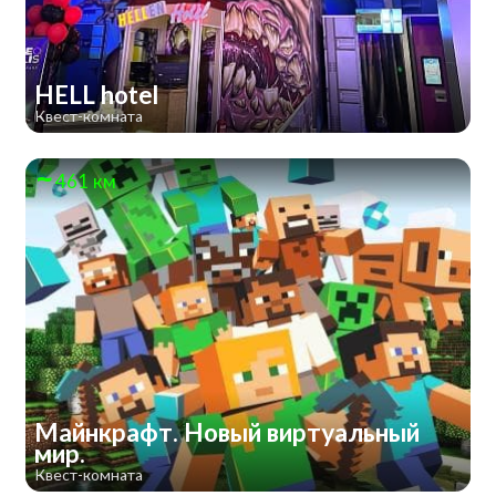
HELL hotel
Квест-комната
461 км
Майнкрафт. Новый виртуальный
мир.
Квест-комната