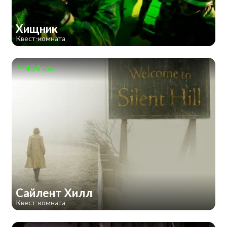
Хищник
Квест-комната
454 км
Сайлент Хилл
Квест-комната