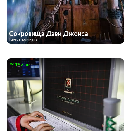
Сокровища Дэви Джонса
Квест-комната
462 км