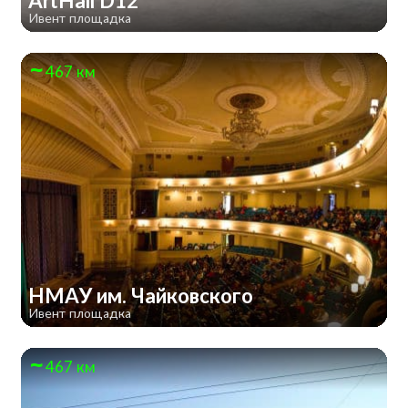
ArtHall D12
Ивент площадка
467 км
НМАУ им. Чайковского
Ивент площадка
467 км