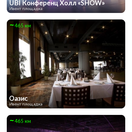
UBI Конференц Холл «SHOW»
Ивент площадка
465 км
Оазис
Ивент площадка
465 км