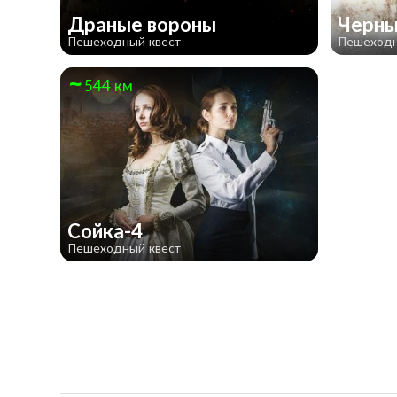
Драные вороны
Черны
Пешеходный квест
Пешеходн
544 км
Сойка-4
Пешеходный квест