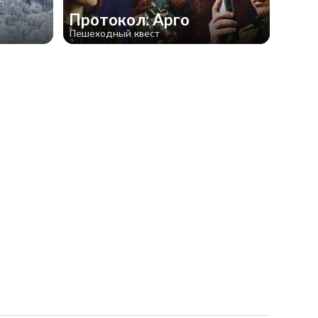
Протокол: Арго
Пешеходный квест