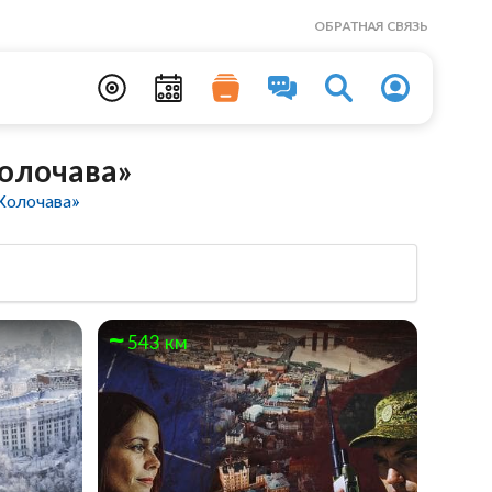
ОБРАТНАЯ СВЯЗЬ
олочава»
Колочава»
543 км