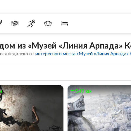
дом из «Музей «Линия Арпада» К
еся недалеко от
интересного места «Музей «Линия Арпада» 
м
542 км