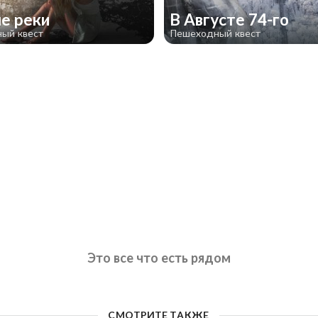
е реки
В Августе 74-го
ый квест
Пешеходный квест
Это все что есть рядом
СМОТРИТЕ ТАКЖЕ