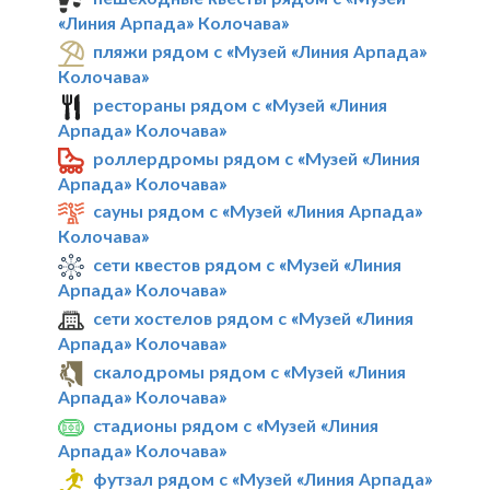
«Линия Арпада» Колочава»
пляжи рядом с «Музей «Линия Арпада»
Колочава»
рестораны рядом с «Музей «Линия
Арпада» Колочава»
роллердромы рядом с «Музей «Линия
Арпада» Колочава»
сауны рядом с «Музей «Линия Арпада»
Колочава»
сети квестов рядом с «Музей «Линия
Арпада» Колочава»
сети хостелов рядом с «Музей «Линия
Арпада» Колочава»
скалодромы рядом с «Музей «Линия
Арпада» Колочава»
стадионы рядом с «Музей «Линия
Арпада» Колочава»
футзал рядом с «Музей «Линия Арпада»