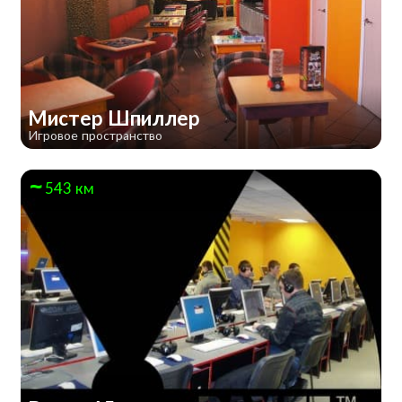
Мистер Шпиллер
Игровое пространство
543 км