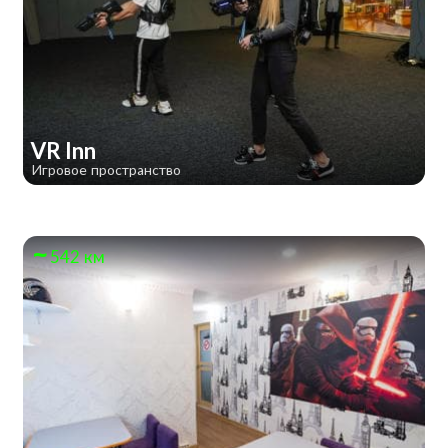
VR Inn
Игровое пространство
542 км