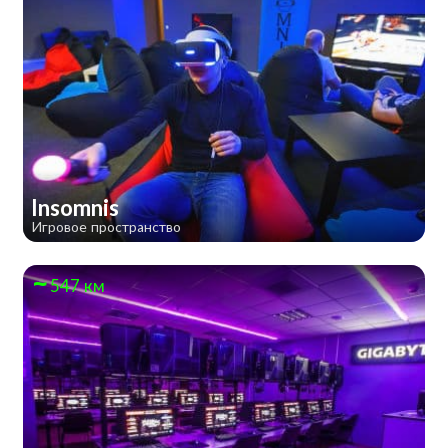
Insomnis
Игровое пространство
547 км