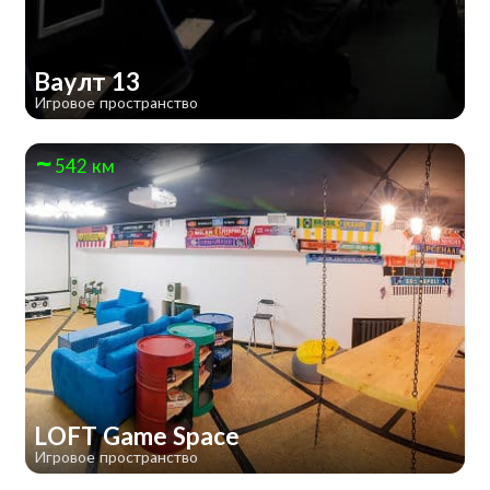
Ваулт 13
Игровое пространство
542 км
LOFT Game Space
Игровое пространство