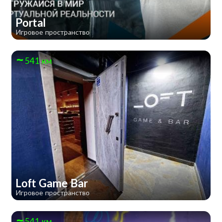
Portal
Игровое пространство
541 км
Loft Game Bar
Игровое пространство
541 км