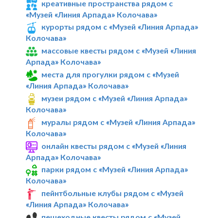
креативные пространства рядом с
«Музей «Линия Арпада» Колочава»
курорты рядом с «Музей «Линия Арпада»
Колочава»
массовые квесты рядом с «Музей «Линия
Арпада» Колочава»
места для прогулки рядом с «Музей
«Линия Арпада» Колочава»
музеи рядом с «Музей «Линия Арпада»
Колочава»
муралы рядом с «Музей «Линия Арпада»
Колочава»
онлайн квесты рядом с «Музей «Линия
Арпада» Колочава»
парки рядом с «Музей «Линия Арпада»
Колочава»
пейнтбольные клубы рядом с «Музей
«Линия Арпада» Колочава»
пешеходные квесты рядом с «Музей