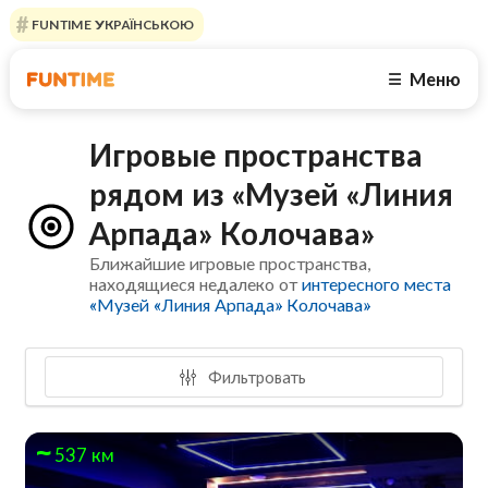
FUNTIME УКРАЇНСЬКОЮ
Меню
☰
Игровые пространства
рядом из «Музей «Линия
Арпада» Колочава»
Ближайшие игровые пространства,
находящиеся недалеко от
интересного места
«Музей «Линия Арпада» Колочава»
Фильтровать
537 км