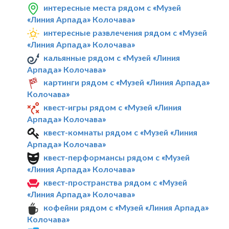
интересные места рядом с «Музей
«Линия Арпада» Колочава»
интересные развлечения рядом с «Музей
«Линия Арпада» Колочава»
кальянные рядом с «Музей «Линия
Арпада» Колочава»
картинги рядом с «Музей «Линия Арпада»
Колочава»
квест-игры рядом с «Музей «Линия
Арпада» Колочава»
квест-комнаты рядом с «Музей «Линия
Арпада» Колочава»
квест-перформансы рядом с «Музей
«Линия Арпада» Колочава»
квест-пространства рядом с «Музей
«Линия Арпада» Колочава»
кофейни рядом с «Музей «Линия Арпада»
Колочава»