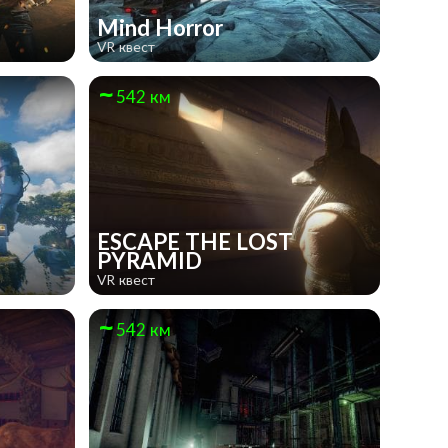
е
Mind Horror
VR квест
542 км
ESCAPE THE LOST
PYRAMID
VR квест
542 км