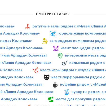
СМОТРИТЕ ТАКЖЕ
олочава»
батутные залы рядом с «Музей «Линия 
ия Арпада» Колочава»
горнолыжные комплексы 
рпада» Колочава»
загородные комплексы рядом
ния Арпада» Колочава»
ивент площадки рядом 
«Линия Арпада» Колочава»
интересные места ря
й «Линия Арпада» Колочава»
кальянные рядом с
» Колочава»
квест-игры рядом с «Музей «Линия
Арпада» Колочава»
квест-перформансы рядом с 
ния Арпада» Колочава»
кофейни рядом с «Музей
ей «Линия Арпада» Колочава»
курорты рядом с 
я Арпада» Колочава»
места для прогулки рядом