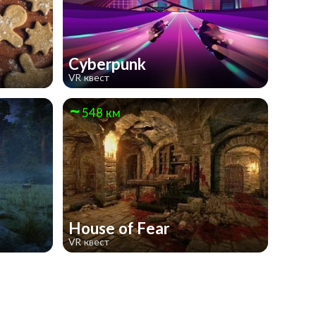
Cyberpunk
VR квест
548 км
House of Fear
VR квест