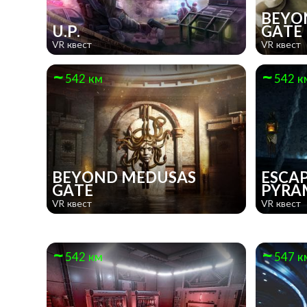
BEYO
U.P.
GATE
VR квест
VR квест
542 км
542 к
BEYOND MEDUSAS
ESCAP
GATE
PYRA
VR квест
VR квест
542 км
547 к