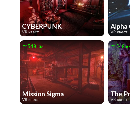
CYBERPUNK
Alpha
VR квест
VR квест
548 км
548 к
Mission Sigma
The P
VR квест
VR квест