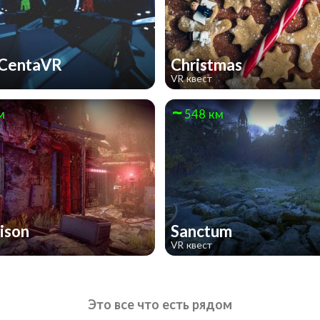
 CentaVR
Christmas
VR квест
м
548 км
rison
Sanctum
VR квест
Это все что есть рядом