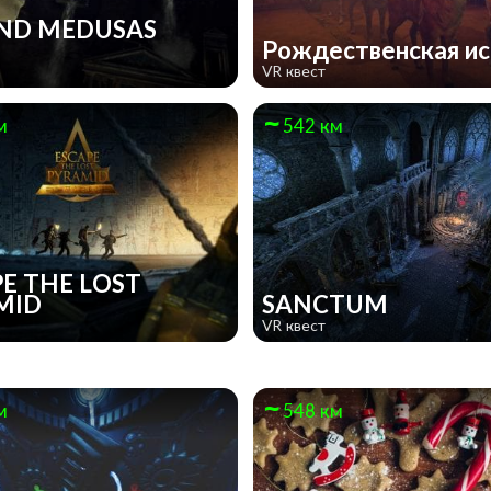
ND MEDUSAS
Рождественская и
VR квест
м
542 км
E THE LOST
MID
SANCTUM
VR квест
м
548 км