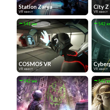
Station Zarya
City 
VR квест
VR квест
541 км
542 к
COSMOS VR
Cyber
VR квест
VR квест
542 км
542 к