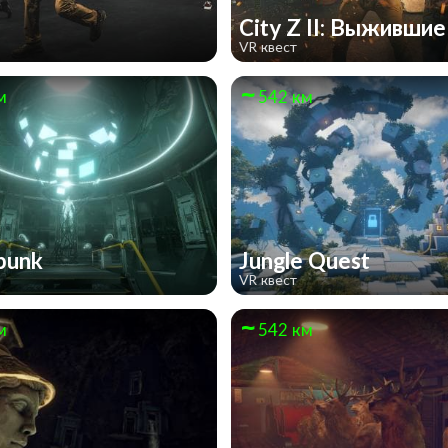
Z
City Z II: Выживши
VR квест
м
542 км
punk
Jungle Quest
VR квест
м
542 км