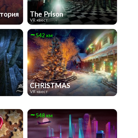
стория
The Prison
VR квест
542 км
CHRISTMAS
VR квест
548 км