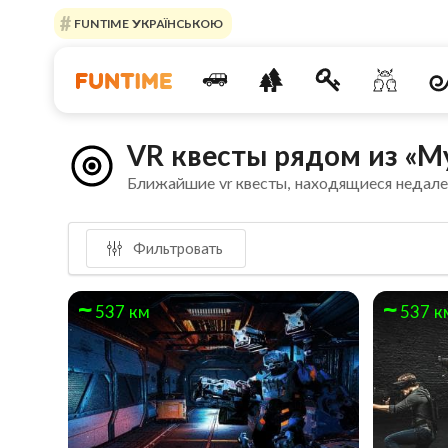
FUNTIME УКРАЇНСЬКОЮ
VR квесты рядом из «М
Ближайшие vr квесты, находящиеся недал
Фильтровать
537 км
537 к