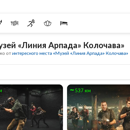
узей «Линия Арпада» Колочава»
еко от
интересного места «Музей «Линия Арпада» Колочава»
м
537 км