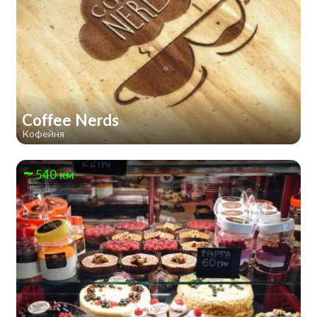
Coffee Nerds
Кофейня
540 км