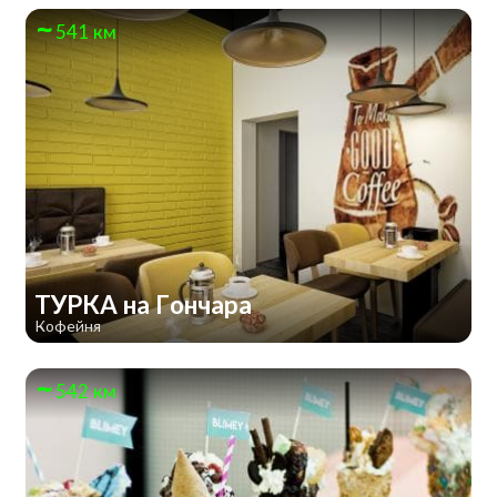
541 км
ТУРКА на Гончара
Кофейня
542 км