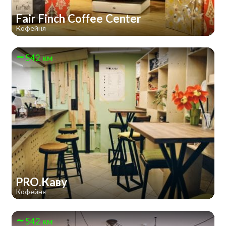
Fair Finch Coffee Center
Кофейня
542 км
PRO.Каву
Кофейня
542 км