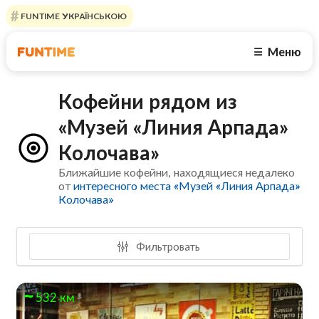
FUNTIME УКРАЇНСЬКОЮ
Меню
☰
Кофейни рядом из
«Музей «Линия Арпада»
Колочава»
Ближайшие кофейни, находящиеся недалеко
от
интересного места «Музей «Линия Арпада»
Колочава»
Фильтровать
532 км