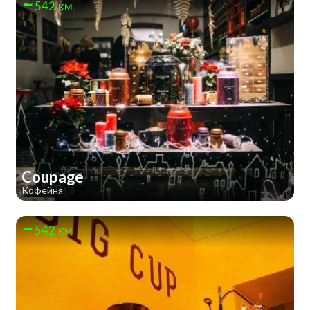
542 км
Coupage
Кофейня
542 км