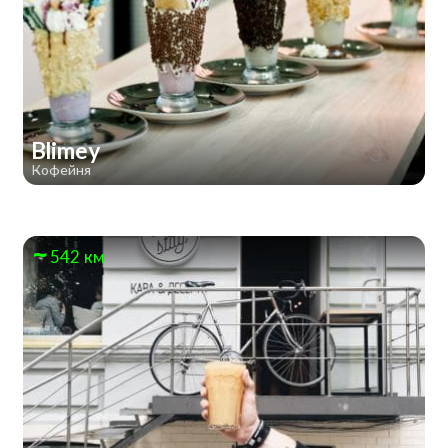
Blimey
Кофейня
542 км