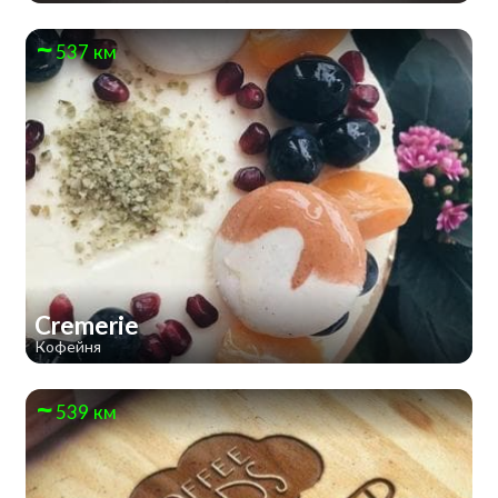
537 км
Cremerie
Кофейня
539 км