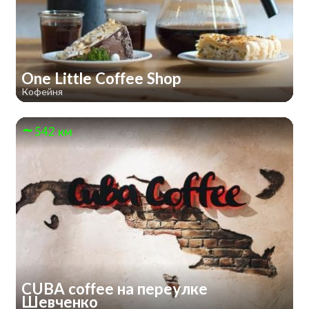
One Little Coffee Shop
Кофейня
542 км
CUBA coffee на переулке
Шевченко