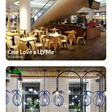
One Love в ЦУМе
Кофейня
542 км