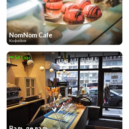
NomNom Cafe
Кофейня
541 км
Валь де валь