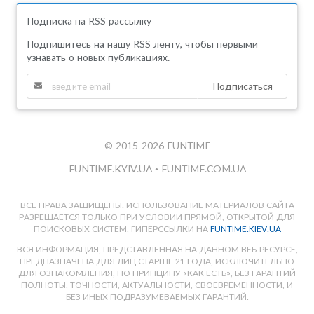
Подписка на RSS рассылку
Подпишитесь на нашу RSS ленту, чтобы первыми
узнавать о новых публикациях.
Подписаться
© 2015-2026 FUNTIME
FUNTIME.KYIV.UA
•
FUNTIME.COM.UA
ВСЕ ПРАВА ЗАЩИЩЕНЫ. ИСПОЛЬЗОВАНИЕ МАТЕРИАЛОВ САЙТА
РАЗРЕШАЕТСЯ ТОЛЬКО ПРИ УСЛОВИИ ПРЯМОЙ, ОТКРЫТОЙ ДЛЯ
ПОИСКОВЫХ СИСТЕМ, ГИПЕРССЫЛКИ НА
FUNTIME.KIEV.UA
ВСЯ ИНФОРМАЦИЯ, ПРЕДСТАВЛЕННАЯ НА ДАННОМ ВЕБ-РЕСУРСЕ,
ПРЕДНАЗНАЧЕНА ДЛЯ ЛИЦ СТАРШЕ 21 ГОДА, ИСКЛЮЧИТЕЛЬНО
ДЛЯ ОЗНАКОМЛЕНИЯ, ПО ПРИНЦИПУ «КАК ЕСТЬ», БЕЗ ГАРАНТИЙ
ПОЛНОТЫ, ТОЧНОСТИ, АКТУАЛЬНОСТИ, СВОЕВРЕМЕННОСТИ, И
БЕЗ ИНЫХ ПОДРАЗУМЕВАЕМЫХ ГАРАНТИЙ.