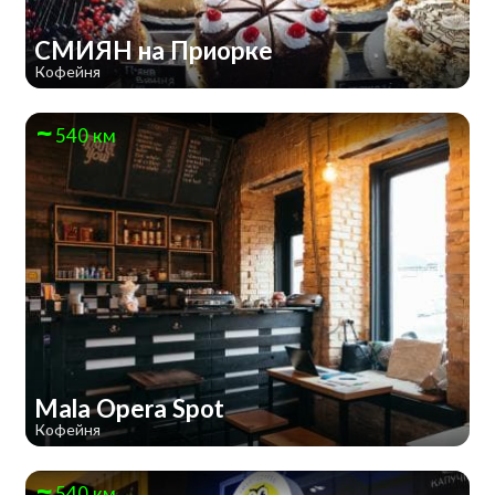
СМИЯН на Приорке
Кофейня
540 км
Mala Opera Spot
Кофейня
540 км