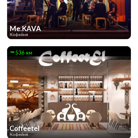
Me.KAVA
Кофейня
536 км
Coffeetel
Кофейня