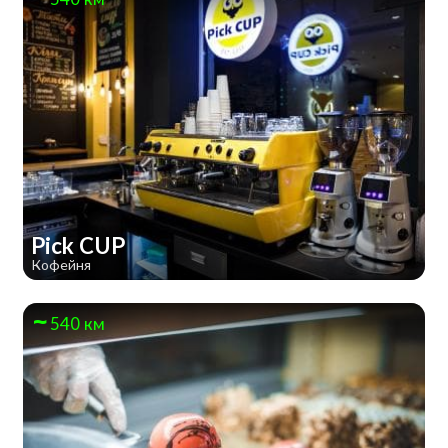
Pick CUP
Кофейня
540 км