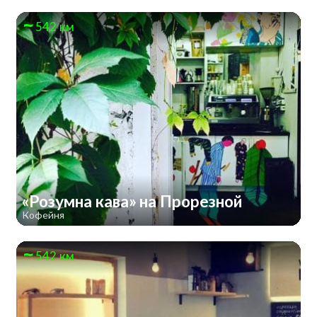
542 км
«Розумна кава» на Прорезной
Кофейня
542 км