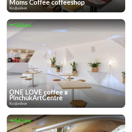
Moms Coffee coffeeshop
Кофейня
542 км
ONE LOVE coffee в
PinchukArtCentre
Кофейня
542 км