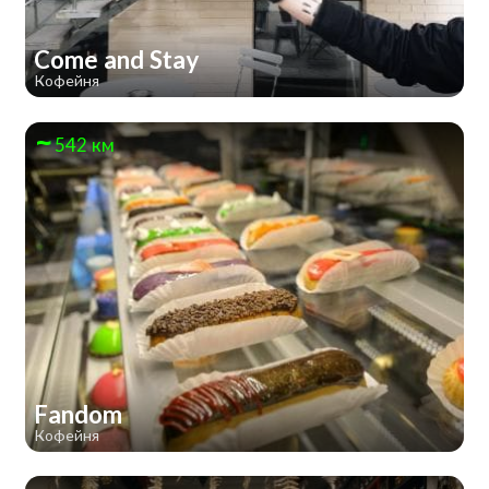
Come and Stay
Кофейня
542 км
Fandom
Кофейня