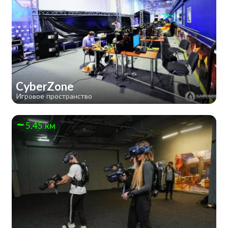
CyberZone
Игровое пространство
5.45 км