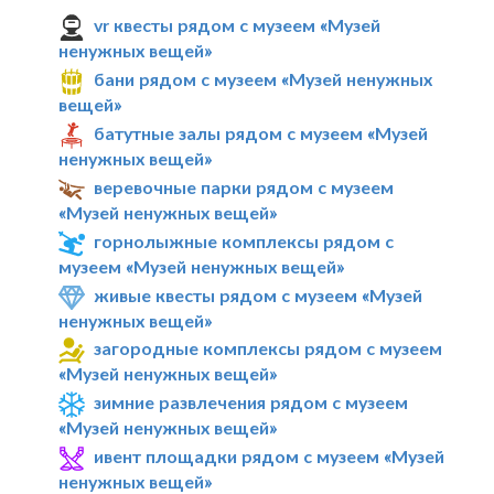
vr квесты рядом с музеем «Музей
ненужных вещей»
бани рядом с музеем «Музей ненужных
вещей»
батутные залы рядом с музеем «Музей
ненужных вещей»
веревочные парки рядом с музеем
«Музей ненужных вещей»
горнолыжные комплексы рядом с
музеем «Музей ненужных вещей»
живые квесты рядом с музеем «Музей
ненужных вещей»
загородные комплексы рядом с музеем
«Музей ненужных вещей»
зимние развлечения рядом с музеем
«Музей ненужных вещей»
ивент площадки рядом с музеем «Музей
ненужных вещей»