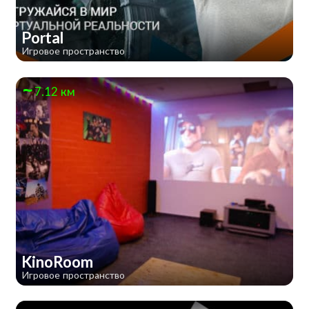
Portal
Игровое пространство
7.12 км
KinoRoom
Игровое пространство