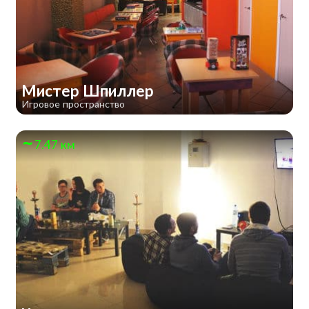
Мистер Шпиллер
Игровое пространство
7.47 км