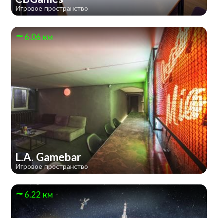
Игровое пространство
6.06 км
L.A. Gamebar
Игровое пространство
6.22 км