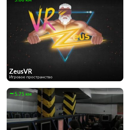
ZeusVR
Игровое пространство
5.75 км