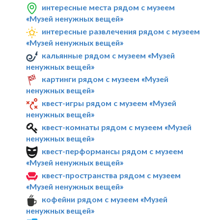
интересные места рядом с музеем
«Музей ненужных вещей»
интересные развлечения рядом с музеем
«Музей ненужных вещей»
кальянные рядом с музеем «Музей
ненужных вещей»
картинги рядом с музеем «Музей
ненужных вещей»
квест-игры рядом с музеем «Музей
ненужных вещей»
квест-комнаты рядом с музеем «Музей
ненужных вещей»
квест-перформансы рядом с музеем
«Музей ненужных вещей»
квест-пространства рядом с музеем
«Музей ненужных вещей»
кофейни рядом с музеем «Музей
ненужных вещей»