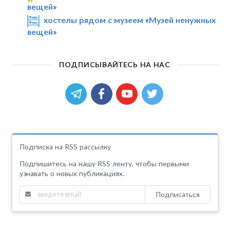
вещей»
хостелы рядом с музеем «Музей ненужных
вещей»
ПОДПИСЫВАЙТЕСЬ НА НАС
Подписка на RSS рассылку
Подпишитесь на нашу RSS ленту, чтобы первыми
узнавать о новых публикациях.
Подписаться