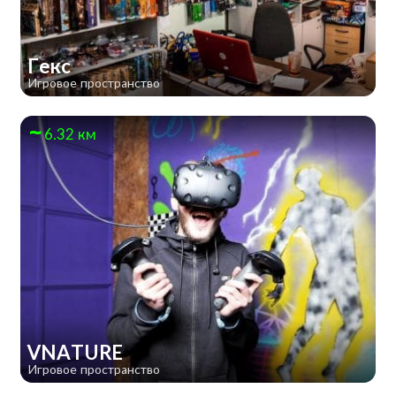
Гекс
Игровое пространство
6.32 км
VNATURE
Игровое пространство