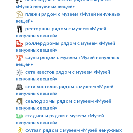
«Музей ненужных вещей»
пляжи рядом с музеем «Музей ненужных
вещей»
рестораны рядом с музеем «Музей
ненужных вещей»
роллердромы рядом с музеем «Музей
ненужных вещей»
сауны рядом с музеем «Музей ненужных
вещей»
сети квестов рядом с музеем «Музей
ненужных вещей»
сети хостелов рядом с музеем «Музей
ненужных вещей»
скалодромы рядом с музеем «Музей
ненужных вещей»
стадионы рядом с музеем «Музей
ненужных вещей»
футзал рядом с музеем «Музей ненужных