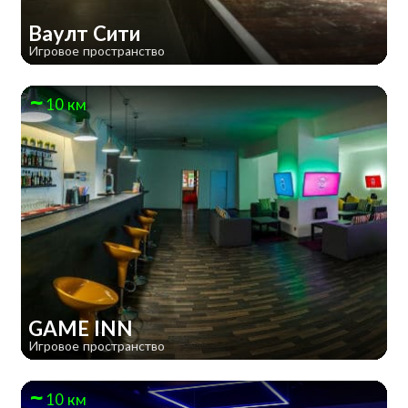
Ваулт Сити
Игровое пространство
10 км
GAME INN
Игровое пространство
10 км