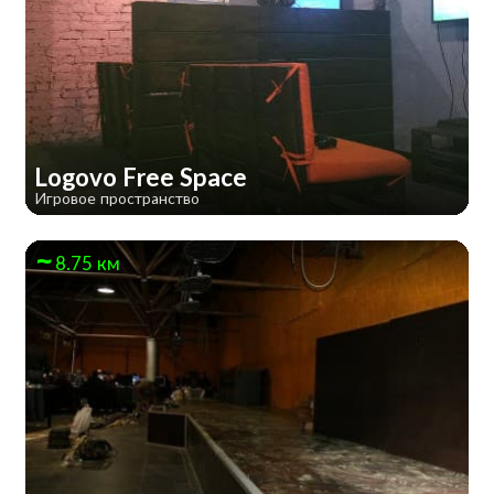
Logovo Free Space
Игровое пространство
8.75 км